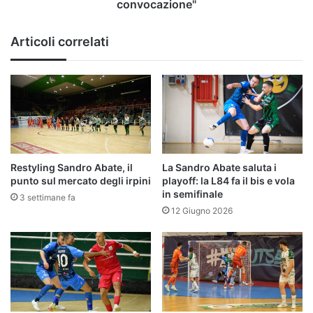
e
convocazione"
sudato
per
Articoli correlati
la
convocazione"
Restyling Sandro Abate, il
La Sandro Abate saluta i
punto sul mercato degli irpini
playoff: la L84 fa il bis e vola
in semifinale
3 settimane fa
12 Giugno 2026