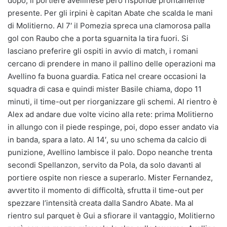
dopo, il portiere avellinese però risponde prontamente
presente. Per gli irpini è capitan Abate che scalda le mani
di Molitierno. Al 7′ il Pomezia spreca una clamorosa palla
gol con Raubo che a porta sguarnita la tira fuori. Si
lasciano preferire gli ospiti in avvio di match, i romani
cercano di prendere in mano il pallino delle operazioni ma
Avellino fa buona guardia. Fatica nel creare occasioni la
squadra di casa e quindi mister Basile chiama, dopo 11
minuti, il time-out per riorganizzare gli schemi. Al rientro è
Alex ad andare due volte vicino alla rete: prima Molitierno
in allungo con il piede respinge, poi, dopo esser andato via
in banda, spara a lato. Al 14′, su uno schema da calcio di
punizione, Avellino lambisce il palo. Dopo neanche trenta
secondi Spellanzon, servito da Pola, da solo davanti al
portiere ospite non riesce a superarlo. Mister Fernandez,
avvertito il momento di difficoltà, sfrutta il time-out per
spezzare l’intensità creata dalla Sandro Abate. Ma al
rientro sul parquet è Gui a sfiorare il vantaggio, Molitierno