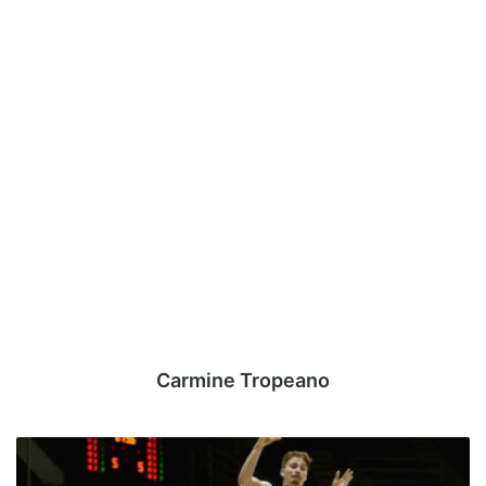
Carmine Tropeano
Monopoli
-