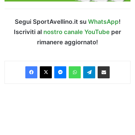
Segui SportAvellino.it su
WhatsApp
!
Iscriviti al
nostro canale YouTube
per
rimanere aggiornato!
Facebook
X
Messenger
WhatsApp
Telegram
Condividi via Email