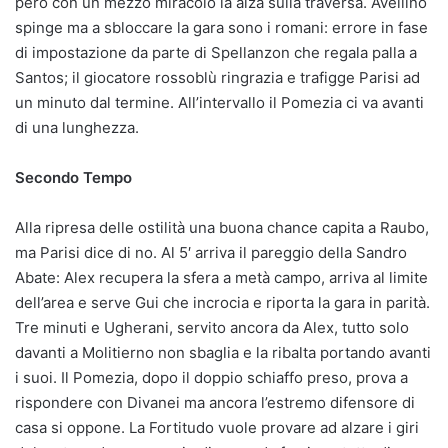
però con un mezzo miracolo la alza sulla traversa. Avellino
spinge ma a sbloccare la gara sono i romani: errore in fase
di impostazione da parte di Spellanzon che regala palla a
Santos; il giocatore rossoblù ringrazia e trafigge Parisi ad
un minuto dal termine. All’intervallo il Pomezia ci va avanti
di una lunghezza.
Secondo Tempo
Alla ripresa delle ostilità una buona chance capita a Raubo,
ma Parisi dice di no. Al 5′ arriva il pareggio della Sandro
Abate: Alex recupera la sfera a metà campo, arriva al limite
dell’area e serve Gui che incrocia e riporta la gara in parità.
Tre minuti e Ugherani, servito ancora da Alex, tutto solo
davanti a Molitierno non sbaglia e la ribalta portando avanti
i suoi. Il Pomezia, dopo il doppio schiaffo preso, prova a
rispondere con Divanei ma ancora l’estremo difensore di
casa si oppone. La Fortitudo vuole provare ad alzare i giri