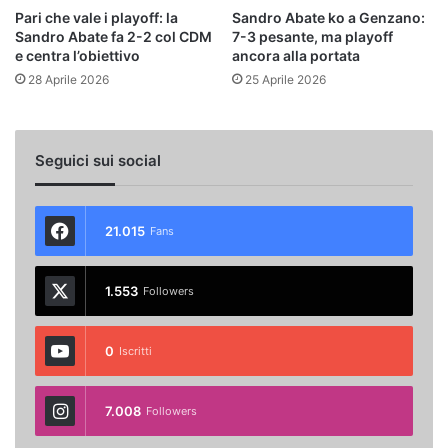
Pari che vale i playoff: la
Sandro Abate ko a Genzano:
Sandro Abate fa 2-2 col CDM
7-3 pesante, ma playoff
e centra l’obiettivo
ancora alla portata
28 Aprile 2026
25 Aprile 2026
Seguici sui social
21.015
Fans
1.553
Followers
0
Iscritti
7.008
Followers