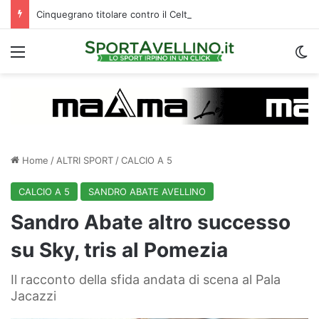
Cinquegrano titolare contro il Celta Vigo: la curiosità sul ruolo e l’attesa dell’Avellino
Menu
C
Home
/
ALTRI SPORT
/
CALCIO A 5
CALCIO A 5
SANDRO ABATE AVELLINO
Sandro Abate altro successo
su Sky, tris al Pomezia
Il racconto della sfida andata di scena al Pala
Jacazzi