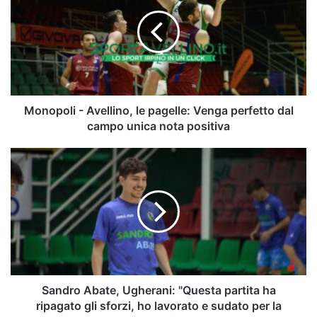
Avellino,
le
pagelle:
Venga
perfetto
dal
campo
unica
Monopoli - Avellino, le pagelle: Venga perfetto dal
nota
campo unica nota positiva
positiva
Sandro
Abate,
Ugherani:
"Questa
partita
ha
ripagato
gli
sforzi,
ho
Sandro Abate, Ugherani: "Questa partita ha
lavorato
ripagato gli sforzi, ho lavorato e sudato per la