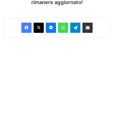
rimanere aggiornato!
Facebook
X
Messenger
WhatsApp
Telegram
Condividi via Email