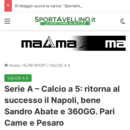
Di Maggio suona la carica: “Speriamo di fare un grande campionato. I tifosi? Sono un fattore”
Menu
C
Home
/
ALTRI SPORT
/
CALCIO A 5
CALCIO A 5
Serie A – Calcio a 5: ritorna al
successo il Napoli, bene
Sandro Abate e 360GG. Pari
Came e Pesaro