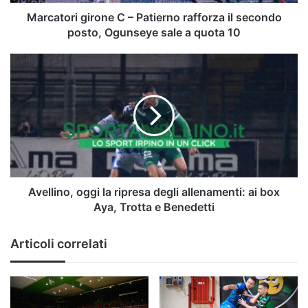
posto,
Ogunseye
Marcatori girone C – Patierno rafforza il secondo
sale
posto, Ogunseye sale a quota 10
a
quota
Avellino,
10
oggi
la
ripresa
degli
allenamenti:
ai
box
Aya,
Trotta
Avellino, oggi la ripresa degli allenamenti: ai box
e
Aya, Trotta e Benedetti
Benedetti
Articoli correlati