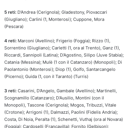
5 reti:
D’Andrea (Cerignola); Gladestony, Piovaccari
(Giugliano); Carlini (1, Monterosi); Cuppone, Mora
(Pescara)
4 reti:
Marconi (Avellino); Frigerio (Foggia); Rizzo (1),
Sorrentino (Giugliano); Carletti (1, ora al Trento), Ganz (1),
Riccardi, Sannipoli (Latina); D’Agostino, Silipo (Juve Stabia);
Catania (Messina); Mulè (1 con il Catanzaro) (Monopoli); Di
Paolantonio (Monterosi); Diop (1), Golfo, Santarcangelo
(Picerno); Guida (1, con il Taranto) (Turris)
3 reti:
Casarini, D’Angelo, Gambale (Avellino); Martinelli,
Scognamillo (Catanzaro); D’Ausilio, Montini (con il
Monopoli), Tascone (Cerignola); Mogos, Tribuzzi, Vitale
(Crotone); Arrigoni (1), Dalmazzi, Paolini (Fidelis Andria);
Costa, Di Noia, Peralta (1), Schenetti, Vuthaj (ora al Novara)
(Foggia); Cardoselli (Francavilla); Fornito (Gelbison);