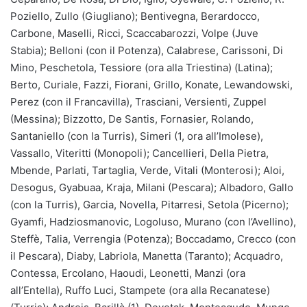
Poziello, Zullo (Giugliano); Bentivegna, Berardocco,
Carbone, Maselli, Ricci, Scaccabarozzi, Volpe (Juve
Stabia); Belloni (con il Potenza), Calabrese, Carissoni, Di
Mino, Peschetola, Tessiore (ora alla Triestina) (Latina);
Berto, Curiale, Fazzi, Fiorani, Grillo, Konate, Lewandowski,
Perez (con il Francavilla), Trasciani, Versienti, Zuppel
(Messina); Bizzotto, De Santis, Fornasier, Rolando,
Santaniello (con la Turris), Simeri (1, ora all’Imolese),
Vassallo, Viteritti (Monopoli); Cancellieri, Della Pietra,
Mbende, Parlati, Tartaglia, Verde, Vitali (Monterosi); Aloi,
Desogus, Gyabuaa, Kraja, Milani (Pescara); Albadoro, Gallo
(con la Turris), Garcia, Novella, Pitarresi, Setola (Picerno);
Gyamfi, Hadziosmanovic, Logoluso, Murano (con l’Avellino),
Steffè, Talia, Verrengia (Potenza); Boccadamo, Crecco (con
il Pescara), Diaby, Labriola, Manetta (Taranto); Acquadro,
Contessa, Ercolano, Haoudi, Leonetti, Manzi (ora
all’Entella), Ruffo Luci, Stampete (ora alla Recanatese)