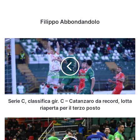
Filippo Abbondandolo
Serie
C,
classifica
gir.
C
–
Catanzaro
da
record,
lotta
Serie C, classifica gir. C – Catanzaro da record, lotta
riaperta
riaperta per il terzo posto
per
il
Serie
terzo
A
posto
-
Calcio