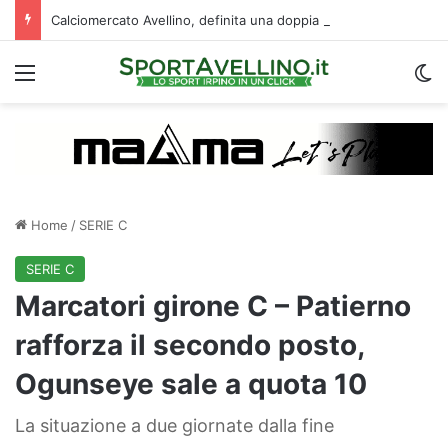
Calciomercato Avellino, definita una doppia cessione. E sullo sfondo…
Menu
C
Home
/
SERIE C
SERIE C
Marcatori girone C – Patierno
rafforza il secondo posto,
Ogunseye sale a quota 10
La situazione a due giornate dalla fine