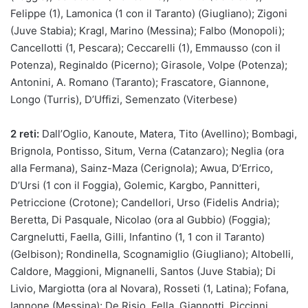
Felippe (1), Lamonica (1 con il Taranto) (Giugliano); Zigoni
(Juve Stabia); Kragl, Marino (Messina); Falbo (Monopoli);
Cancellotti (1, Pescara); Ceccarelli (1), Emmausso (con il
Potenza), Reginaldo (Picerno); Girasole, Volpe (Potenza);
Antonini, A. Romano (Taranto); Frascatore, Giannone,
Longo (Turris), D’Uffizi, Semenzato (Viterbese)
2 reti:
Dall’Oglio, Kanoute, Matera, Tito (Avellino); Bombagi,
Brignola, Pontisso, Situm, Verna (Catanzaro); Neglia (ora
alla Fermana), Sainz-Maza (Cerignola); Awua, D’Errico,
D’Ursi (1 con il Foggia), Golemic, Kargbo, Pannitteri,
Petriccione (Crotone); Candellori, Urso (Fidelis Andria);
Beretta, Di Pasquale, Nicolao (ora al Gubbio) (Foggia);
Cargnelutti, Faella, Gilli, Infantino (1, 1 con il Taranto)
(Gelbison); Rondinella, Scognamiglio (Giugliano); Altobelli,
Caldore, Maggioni, Mignanelli, Santos (Juve Stabia); Di
Livio, Margiotta (ora al Novara), Rosseti (1, Latina); Fofana,
Iannone (Messina); De Risio, Fella, Giannotti, Piccinni,