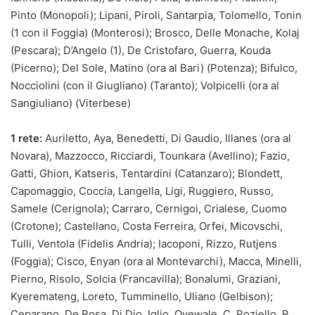
Pinto (Monopoli); Lipani, Piroli, Santarpia, Tolomello, Tonin
(1 con il Foggia) (Monterosi); Brosco, Delle Monache, Kolaj
(Pescara); D’Angelo (1), De Cristofaro, Guerra, Kouda
(Picerno); Del Sole, Matino (ora al Bari) (Potenza); Bifulco,
Nocciolini (con il Giugliano) (Taranto); Volpicelli (ora al
Sangiuliano) (Viterbese)
1 rete:
Auriletto, Aya, Benedetti, Di Gaudio, Illanes (ora al
Novara), Mazzocco, Ricciardi, Tounkara (Avellino); Fazio,
Gatti, Ghion, Katseris, Tentardini (Catanzaro); Blondett,
Capomaggio, Coccia, Langella, Ligi, Ruggiero, Russo,
Samele (Cerignola); Carraro, Cernigoi, Crialese, Cuomo
(Crotone); Castellano, Costa Ferreira, Orfei, Micovschi,
Tulli, Ventola (Fidelis Andria); Iacoponi, Rizzo, Rutjens
(Foggia); Cisco, Enyan (ora al Montevarchi), Macca, Minelli,
Pierno, Risolo, Solcia (Francavilla); Bonalumi, Graziani,
Kyeremateng, Loreto, Tumminello, Uliano (Gelbison);
Ceparano, De Rosa, Di Dio, Iglio, Oyewale, C. Poziello, R.