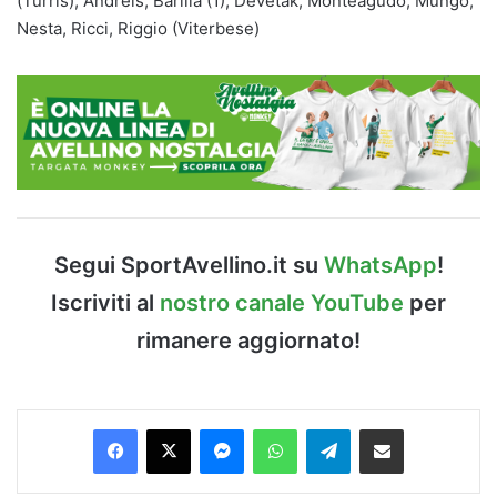
(Turris); Andreis, Barillà (1), Devetak, Monteagudo, Mungo,
Nesta, Ricci, Riggio (Viterbese)
Segui SportAvellino.it su
WhatsApp
!
Iscriviti al
nostro canale YouTube
per
rimanere aggiornato!
Facebook
X
Messenger
WhatsApp
Telegram
Condividi via Email