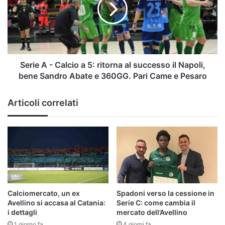
a
5:
ritorna
al
successo
il
Serie A - Calcio a 5: ritorna al successo il Napoli,
Napoli,
bene Sandro Abate e 360GG. Pari Came e Pesaro
bene
Sandro
Articoli correlati
Abate
e
360GG.
Pari
Came
e
Pesaro
Calciomercato, un ex
Spadoni verso la cessione in
Avellino si accasa al Catania:
Serie C: come cambia il
i dettagli
mercato dell’Avellino
1 giorno fa
4 giorni fa