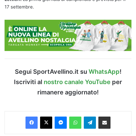
17 settembre.
Segui SportAvellino.it su
WhatsApp
!
Iscriviti al
nostro canale YouTube
per
rimanere aggiornato!
Facebook
X
Messenger
WhatsApp
Telegram
Condividi via Email