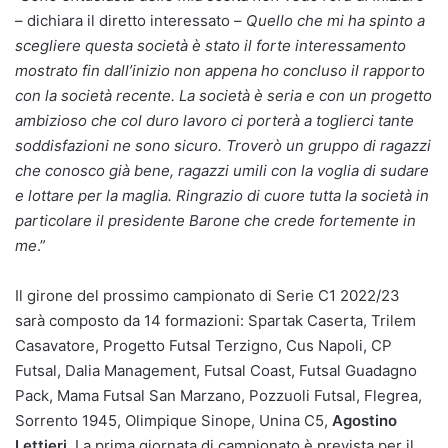
– dichiara il diretto interessato –
Quello che mi ha spinto a
scegliere questa società è stato il forte interessamento
mostrato fin dall’inizio non appena ho concluso il rapporto
con la società recente. La società è seria e con un progetto
ambizioso che col duro lavoro ci porterà a toglierci tante
soddisfazioni ne sono sicuro. Troverò un gruppo di ragazzi
che conosco già bene, ragazzi umili con la voglia di sudare
e lottare per la maglia. Ringrazio di cuore tutta la società in
particolare il presidente Barone che crede fortemente in
me
.”
Il girone del prossimo campionato di Serie C1 2022/23
sarà composto da 14 formazioni: Spartak Caserta, Trilem
Casavatore, Progetto Futsal Terzigno, Cus Napoli, CP
Futsal, Dalia Management, Futsal Coast, Futsal Guadagno
Pack, Mama Futsal San Marzano, Pozzuoli Futsal, Flegrea,
Sorrento 1945, Olimpique Sinope, Unina C5,
Agostino
Lettieri.
La prima giornata di campionato è prevista per il