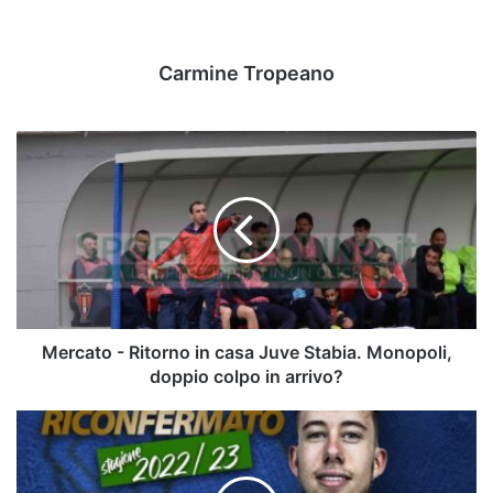
Carmine Tropeano
Mercato
-
Ritorno
in
casa
Juve
Stabia.
Monopoli,
doppio
colpo
Mercato - Ritorno in casa Juve Stabia. Monopoli,
in
doppio colpo in arrivo?
arrivo?
Sandro
Abate:
confermato
De