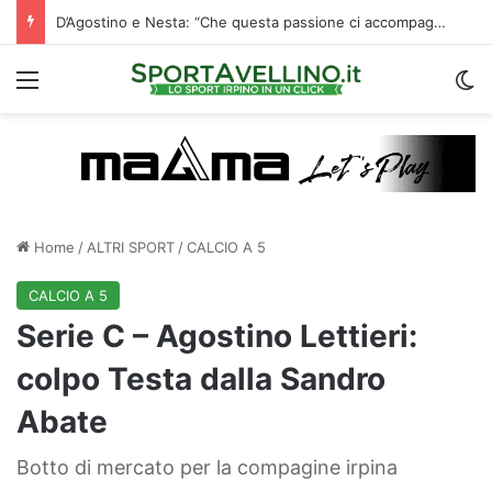
D’Agostino e Nesta: “Che questa passione ci accompagni durante la stagione”. Su mercato e stadio…
Menu
C
Home
/
ALTRI SPORT
/
CALCIO A 5
CALCIO A 5
Serie C – Agostino Lettieri:
colpo Testa dalla Sandro
Abate
Botto di mercato per la compagine irpina