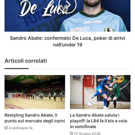
Luca,
poker
di
arrivi
nell'under
19
Sandro Abate: confermato De Luca, poker di arrivi
nell'under 19
Articoli correlati
Restyling Sandro Abate, il
La Sandro Abate saluta i
punto sul mercato degli irpini
playoff: la L84 fa il bis e vola
in semifinale
4 settimane fa
12 Giugno 2026