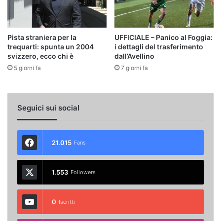
Pista straniera per la
UFFICIALE – Panico al Foggia:
trequarti: spunta un 2004
i dettagli del trasferimento
svizzero, ecco chi è
dall’Avellino
5 giorni fa
7 giorni fa
Seguici sui social
21.015
Fans
1.553
Followers
0
Iscritti