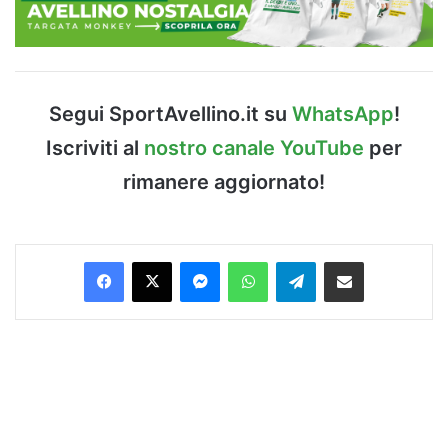
Segui SportAvellino.it su
WhatsApp
!
Iscriviti al
nostro canale YouTube
per
rimanere aggiornato!
Facebook
X
Messenger
WhatsApp
Telegram
Condividi via Email