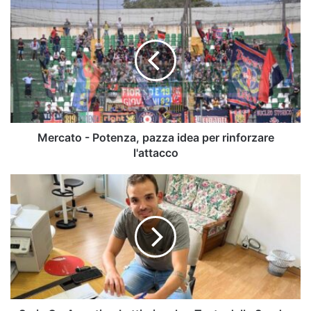
Mercato
-
Potenza,
pazza
idea
per
rinforzare
l'attacco
Mercato - Potenza, pazza idea per rinforzare
l'attacco
Serie
C
-
Agostino
Lettieri:
colpo
Testa
dalla
Sandro