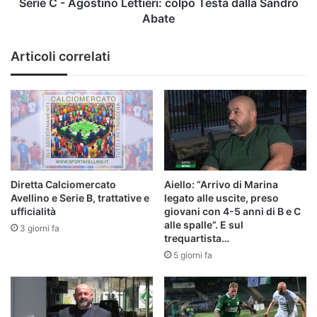
Abate
Serie C - Agostino Lettieri: colpo Testa dalla Sandro
Abate
Articoli correlati
Diretta Calciomercato
Aiello: “Arrivo di Marina
Avellino e Serie B, trattative e
legato alle uscite, preso
ufficialità
giovani con 4-5 anni di B e C
alle spalle”. E sul
3 giorni fa
trequartista…
5 giorni fa