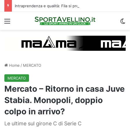
Intraprendenza e qualità: Fila si prende subito gli applausi del “Partenio-Lombardi”
Menu
C
Home
/
MERCATO
MERCATO
Mercato – Ritorno in casa Juve
Stabia. Monopoli, doppio
colpo in arrivo?
Le ultime sul girone C di Serie C