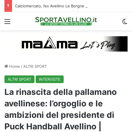
Calciomercato, l’ex Avellino Le Borgne conteso da due club cadetti: la situazione
Menu
C
Home
/
ALTRI SPORT
ALTRI SPORT
INTERVISTE
La rinascita della pallamano
avellinese: l’orgoglio e le
ambizioni del presidente di
Puck Handball Avellino |