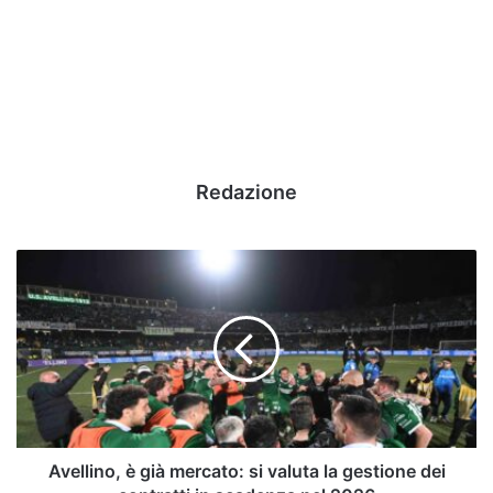
Redazione
Avellino,
è
già
mercato:
si
valuta
la
gestione
dei
contratti
Avellino, è già mercato: si valuta la gestione dei
in