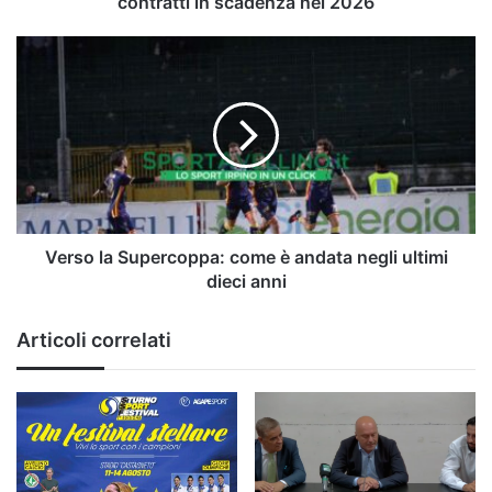
contratti in scadenza nel 2026
scadenza
nel
Verso
2026
la
Supercoppa:
come
è
andata
negli
ultimi
dieci
anni
Verso la Supercoppa: come è andata negli ultimi
dieci anni
Articoli correlati