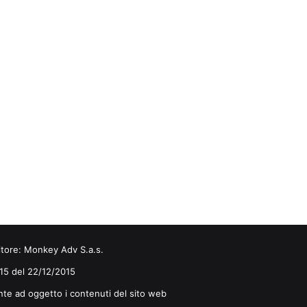
itore:
Monkey Adv S.a.s.
0/15 del 22/12/2015
nte ad oggetto i contenuti del sito web