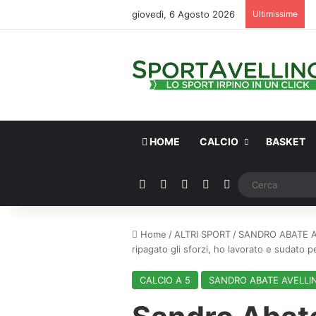
giovedì, 6 Agosto 2026
Ultimissime
HOME
CALCIO
BASKET
Facebook
X
You Tube
Instagram
WhatsApp
Home
/
ALTRI SPORT
/
SANDRO ABATE A
ripagato gli sforzi, ho lavorato e sudato 
CALCIO A 5
SANDRO ABATE AVELLI