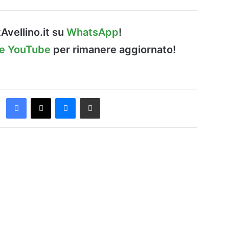
Avellino.it su
WhatsApp
!
le YouTube
per rimanere aggiornato!
Facebook
X
Messenger
Condividi via Email