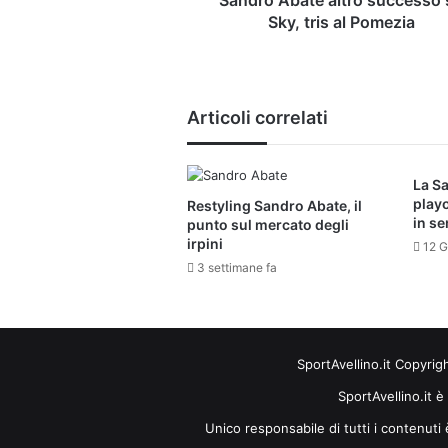
Sky, tris al Pomezia
Articoli correlati
La Sa
playo
Restyling Sandro Abate, il
in se
punto sul mercato degli
irpini
12 G
3 settimane fa
SportAvellino.it Copyrig
SportAvellino.it è
Unico responsabile di tutti i contenut