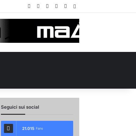
Facebook
X
You Tube
Instagram
WhatsApp
Accedi
Seguici sui social
21.015
Fans