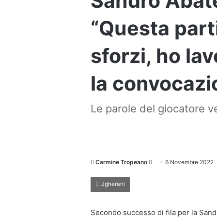
Sandro Abate
“Questa parti
sforzi, ho la
la convocazi
Le parole del giocatore v
Invia
Carmine Tropeano
6 Novembre 2022
un'email
Ugherani
Secondo successo di fila per la Sandr