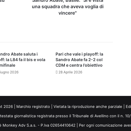
voglia
una squadra che aveva voglia di
di
vincere"
vincere"
ndro Abate saluta i
Pari che vale i playoff: la
ff: la L84 fa il bis e vola
Sandro Abate fa 2-2 col
mifinale
CDM e centra l’obiettivo
iugno 2026
28 Aprile 2026
ht 2026 | Marchio registrato | Vietata la riproduzione anche parziale | Ed
 testata giornalistica registrata presso il Tribunale di Avellino con il n. 1
i è Monkey Adv S.a.s. - P.Iva 02654410642 | Per ogni comunicazione ave