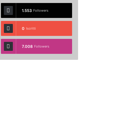
1.553
Followers
0
Iscritti
7.008
Followers