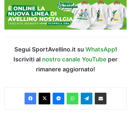
Segui SportAvellino.it su
WhatsApp
!
Iscriviti al
nostro canale YouTube
per
rimanere aggiornato!
Facebook
X
Messenger
WhatsApp
Telegram
Condividi via Email