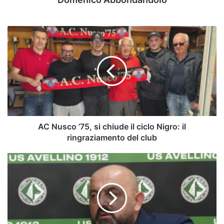
AC
Nusco
’75,
si
chiude
il
ciclo
Nigro:
il
ringraziamento
AC Nusco ’75, si chiude il ciclo Nigro: il
del
ringraziamento del club
club
Faticanti,
la
Juventus
completa
il
riscatto:
l’Avellino