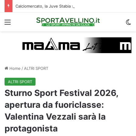
Calciomercato, la Juve Stabia supera il Vicenza per un ex Avellino: le ultime
Menu
C
Home
/
ALTRI SPORT
ALTRI SPORT
Sturno Sport Festival 2026,
apertura da fuoriclasse:
Valentina Vezzali sarà la
protagonista