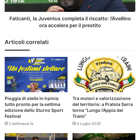
ora
accelera
per
Faticanti, la Juventus completa il riscatto: l’Avellino
il
ora accelera per il prestito
prestito
Articoli correlati
Pioggia di stelle in Irpinia:
Tra motori e valorizzazione
tutto pronto per la settima
del territorio: a Pratola Serra
edizione dello Sturno Sport
torna “Lungo l’Appia dei
Festival
Traini”
2 settimane fa
4 Luglio 2026