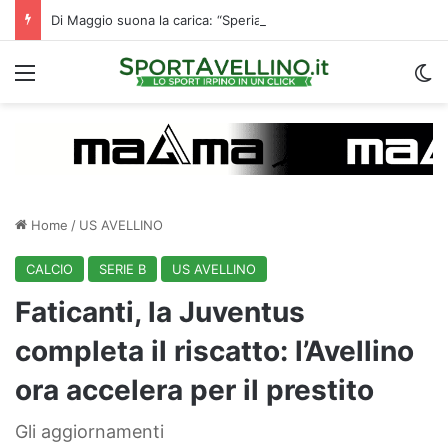
Di Maggio suona la carica: “Speriamo di fare un grande campionato. I tifosi? Sono un fattore”
Menu
C
Home
/
US AVELLINO
CALCIO
SERIE B
US AVELLINO
Faticanti, la Juventus
completa il riscatto: l’Avellino
ora accelera per il prestito
Gli aggiornamenti