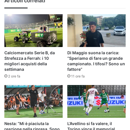
Articoli correlati
di
Nesta
Calciomercato Serie B, da
Di Maggio suona la carica:
Strefezza a Ferrah: i 10
“Speriamo di fare un grande
migliori acquisti della
campionato. I tifosi? Sono un
settimana
fattore”
2 ore fa
11 ore fa
Nesta: “Mi è piaciuta la
L’Avellino si fa valere, il
reazione nella ripresa. Sono
Torino vince il memorial