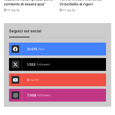
contento di essere qua”
Criscitiello ai rigori
11 ore fa
11 ore fa
Seguici sui social
21.015
Fans
1.553
Followers
0
Iscritti
7.008
Followers