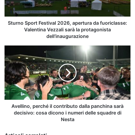
fuoriclasse:
Valentina
Vezzali
sarà
Sturno Sport Festival 2026, apertura da fuoriclasse:
la
Valentina Vezzali sarà la protagonista
protagonista
dell’inaugurazione
dell’inaugurazione
Avellino,
perché
il
contributo
dalla
panchina
sarà
decisivo:
cosa
dicono
Avellino, perché il contributo dalla panchina sarà
i
decisivo: cosa dicono i numeri delle squadre di
numeri
Nesta
delle
squadre