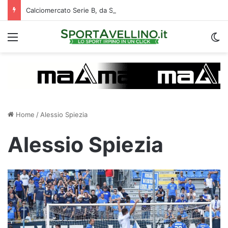
Calciomercato Serie B, da Strefezza a Ferrah: i 10 migliori acquisti della settimana
Menu
C
Home
/
Alessio Spiezia
Alessio Spiezia