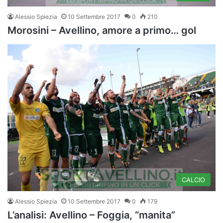
Alessio Spiezia
10 Settembre 2017
0
210
Morosini – Avellino, amore a primo… gol
CALCIO
Alessio Spiezia
10 Settembre 2017
0
179
L’analisi: Avellino – Foggia, “manita”