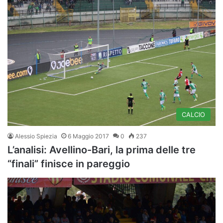
CALCIO
Alessio Spiezia
6 Maggio 2017
0
237
L’analisi: Avellino-Bari, la prima delle tre
“finali” finisce in pareggio