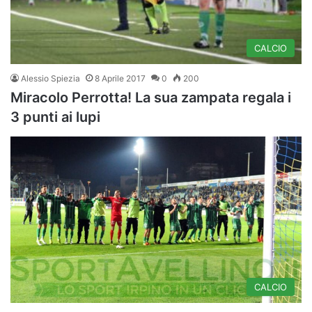
CALCIO
Alessio Spiezia
8 Aprile 2017
0
200
Miracolo Perrotta! La sua zampata regala i
3 punti ai lupi
CALCIO