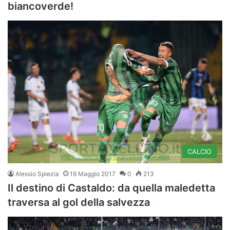
biancoverde!
CALCIO
Alessio Spiezia
19 Maggio 2017
0
213
Il destino di Castaldo: da quella maledetta
traversa al gol della salvezza