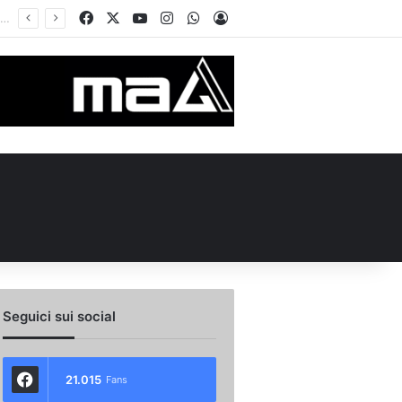
Facebook
X
You Tube
Instagram
WhatsApp
Accedi
D’Agostino e Nesta: “Che questa passione ci accompagni durante la stagione”. Su mercato e stadio…
Seguici sui social
21.015
Fans