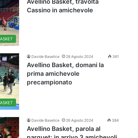
Avellino Basket, travolta
Cassino in amichevole
BASKET
Davide Baselice
28 Agosto 2024
361
Avellino Basket, domani la
prima amichevole
precampionato
BASKET
Davide Baselice
26 Agosto 2024
384
Avellino Basket, parola al
parquet: in arrivo 3 amichevoli