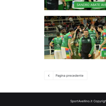
SANDRO ABATE AV
Pagina precedente
SportAvellino.it Copyrig