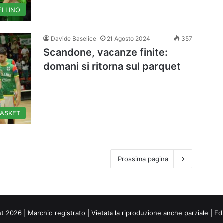
ELLINO
Davide Baselice
21 Agosto 2024
357
Scandone, vacanze finite:
domani si ritorna sul parquet
BASKET
Prossima pagina
ht 2026 | Marchio registrato | Vietata la riproduzione anche parziale | Ed