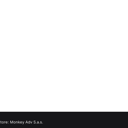
itore:
Monkey Adv S.a.s.