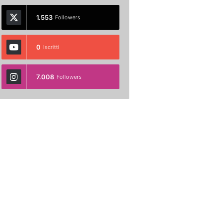
1.553
Followers
0
Iscritti
7.008
Followers