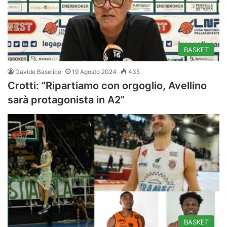
BASKET
Davide Baselice
19 Agosto 2024
435
Crotti: “Ripartiamo con orgoglio, Avellino
sarà protagonista in A2”
BASKET