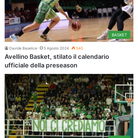
BASKET
Davide Baselice
5 Agosto 2024
540
Avellino Basket, stilato il calendario
ufficiale della preseason