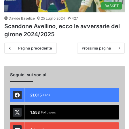
BASKET
Davide Baselice
25 Luglio 2024
427
Scandone Avellino, ecco le avversarie del
girone 2024/2025
Pagina precedente
Prossima pagina
Seguici sui social
21.015
Fans
1.553
Followers