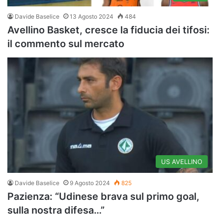
Davide Baselice
13 Agosto 2024
484
Avellino Basket, cresce la fiducia dei tifosi:
il commento sul mercato
US AVELLINO
Davide Baselice
9 Agosto 2024
825
Pazienza: “Udinese brava sul primo goal,
sulla nostra difesa…”