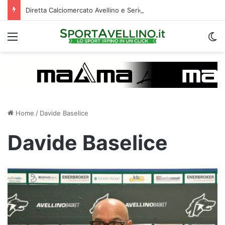
Diretta Calciomercato Avellino e Serie B, trattative e ufficialità
Menu
C
Home
/
Davide Baselice
Davide Baselice