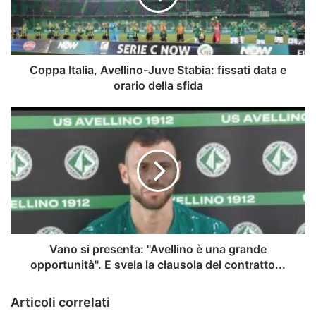
fissati
data
e
orario
della
Coppa Italia, Avellino-Juve Stabia: fissati data e
sfida
orario della sfida
Vano
si
presenta:
"Avellino
è
una
grande
opportunità".
E
svela
Vano si presenta: "Avellino è una grande
la
opportunità". E svela la clausola del contratto...
clausola
del
Articoli correlati
contratto...