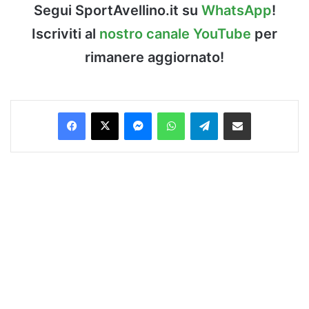
Segui SportAvellino.it su
WhatsApp
!
Iscriviti al
nostro canale YouTube
per
rimanere aggiornato!
Facebook
X
Messenger
WhatsApp
Telegram
Condividi via Email