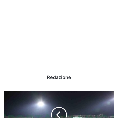
Redazione
Coppa
Italia,
Avellino-
Juve
Stabia: