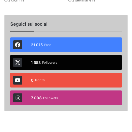
2 giorni fa
2 settimane fa
Seguici sui social
21.015
Fans
1.553
Followers
0
Iscritti
7.008
Followers