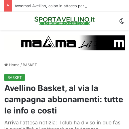
Avversari Avellino, colpo in attacco per il Benevento: i dettagli
Menu
C
Home
/
BASKET
BASKET
Avellino Basket, al via la
campagna abbonamenti: tutte
le info e costi
Arriva l'attesa notizia: il club ha diviso in due fasi