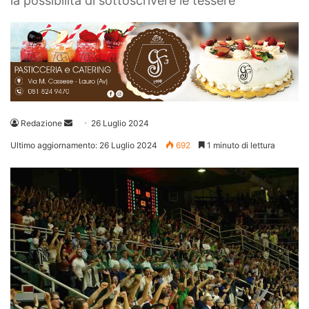
la possibilità di sottoscrivere le tessere
Invia
Redazione
26 Luglio 2024
un'email
Ultimo aggiornamento: 26 Luglio 2024
692
1 minuto di lettura