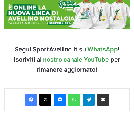
Segui SportAvellino.it su
WhatsApp
!
Iscriviti al
nostro canale YouTube
per
rimanere aggiornato!
Facebook
X
Messenger
WhatsApp
Telegram
Condividi via Email