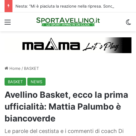
Nesta: “Mi è piaciuta la reazione nella ripresa. Sono contento di essere qua”
Menu
C
Home
/
BASKET
BASKET
NEWS
Avellino Basket, ecco la prima
ufficialità: Mattia Palumbo è
biancoverde
Le parole del cestista e i commenti di coach Di