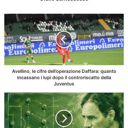
Avellino,
le
cifre
dell’operazione
Daffara:
quanto
incassano
i
lupi
dopo
Avellino, le cifre dell’operazione Daffara: quanto
il
incassano i lupi dopo il controriscatto della
controriscatto
Juventus
della
Juventus
Come
sarà
l’Avellino
2026/2027:
formazione
tipo