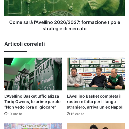
e
strategie
di
mercato
Come sarà l’Avellino 2026/2027: formazione tipo e
strategie di mercato
Articoli correlati
L’Avellino Basket ufficializza
L’Avellino Basket completa il
Tariq Owens, le prime parole:
roster: è fatta per il lungo
“Non vedo l’ora di giocare”
straniero, arriva un ex Napoli
13 ore fa
15 ore fa