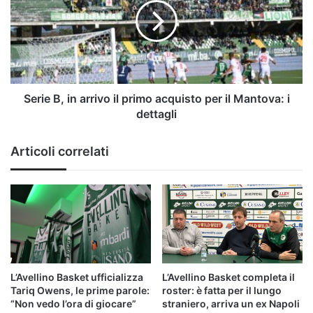
Nesta
arrivo
in
il
B
primo
acquisto
per
il
Mantova:
Serie B, in arrivo il primo acquisto per il Mantova: i
i
dettagli
dettagli
Articoli correlati
L’Avellino Basket ufficializza
L’Avellino Basket completa il
Tariq Owens, le prime parole:
roster: è fatta per il lungo
“Non vedo l’ora di giocare”
straniero, arriva un ex Napoli