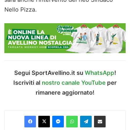
Nello Pizza.
Segui SportAvellino.it su
WhatsApp
!
Iscriviti al
nostro canale YouTube
per
rimanere aggiornato!
Facebook
X
Messenger
WhatsApp
Telegram
Condividi via Email