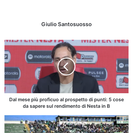
Giulio Santosuosso
Dal
mese
più
proficuo
al
prospetto
di
punti:
5
cose
Dal mese più proficuo al prospetto di punti: 5 cose
da
da sapere sul rendimento di Nesta in B
sapere
sul
Serie
rendimento
B,
di
in