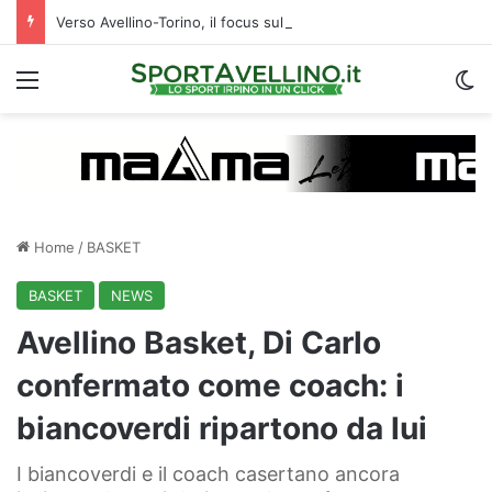
Verso Avellino-Torino, il focus sulla formazione granata
Menu
C
Home
/
BASKET
BASKET
NEWS
Avellino Basket, Di Carlo
confermato come coach: i
biancoverdi ripartono da lui
I biancoverdi e il coach casertano ancora