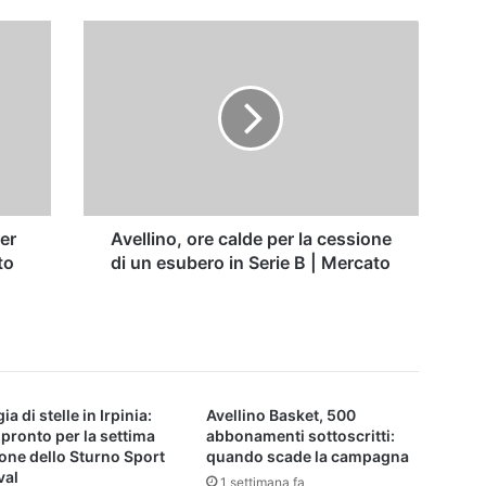
Avellino,
ore
calde
per
la
cessione
di
un
esubero
in
per
Avellino, ore calde per la cessione
Serie
to
di un esubero in Serie B | Mercato
B
|
Mercato
ia di stelle in Irpinia:
Avellino Basket, 500
 pronto per la settima
abbonamenti sottoscritti:
one dello Sturno Sport
quando scade la campagna
val
1 settimana fa