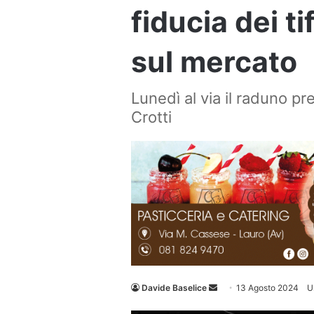
fiducia dei t
sul mercato
Lunedì al via il raduno pr
Crotti
Invia
Davide Baselice
13 Agosto 2024
U
un'email