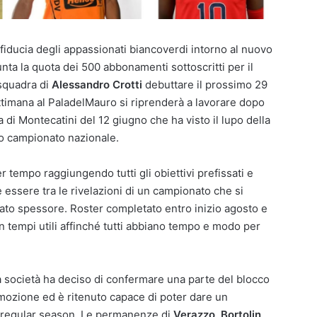
a fiducia degli appassionati biancoverdi intorno al nuovo
unta la quota dei 500 abbonamenti sottoscritti per il
 squadra di
Alessandro Crotti
debuttare il prossimo 29
ttimana al PaladelMauro si riprenderà a lavorare dopo
 di Montecatini del 12 giugno che ha visto il lupo della
do campionato nazionale.
er tempo raggiungendo tutti gli obiettivi prefissati e
essere tra le rivelazioni di un campionato che si
ato spessore. Roster completato entro inizio agosto e
in tempi utili affinché tutti abbiano tempo e modo per
la società ha deciso di confermare una parte del blocco
romozione ed è ritenuto capace di poter dare un
a regular season. Le permanenze di
Verazzo, Bortolin,