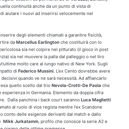
ella continuità anche da un punto di vista di
 di aiutare i nuovi ad inserirsi velocemente nel
 inserire degli elementi chiamati a garantire fisicità,
rtire da
Marcellus Earlington
che costituirà con lo
ericolosa sia nel colpire nel pitturato (il gioco in post
zia) sia nel muovere la palla dal palleggio o nel tiro
t’ultime molto care al lungo nativo di New York. Sugli
impatto di
Federico Mussini
. L’ex Cento dovrebbe avere
oni decisivi quando ve ne sarà necessità. Ad affiancarlo
esa quello scelto dal trio
Nevola-Crotti-De Paola
che
e esperienza in Germania. Elemento da doppia cifra
ore. Dalla panchina i back court saranno
Luca Maglietti
iamato al ruolo di vice regista mentre l’ex Scandone
do conto delle esigenze derivanti dal match e dallo
’è
Mikk Jurkatamm
, profilo che conosce la serie A2 e
he creano delle ottime premesse.