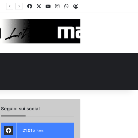
Facebook
X
You Tube
Instagram
WhatsApp
Accedi
Calciomercato Avellino, preso un esterno classe 2008 dalla Roma: i dettagli
Seguici sui social
21.015
Fans