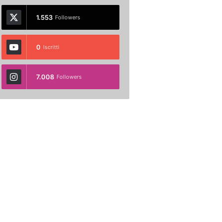
1.553
Followers
0
Iscritti
7.008
Followers