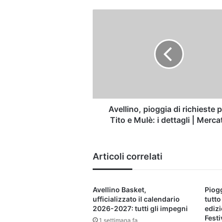
Avellino,
pioggia
di
richieste
per
Tito
e
Mulè:
i
dettagli
Avellino, pioggia di richieste 
|
Tito e Mulè: i dettagli | Merca
Mercato
Articoli correlati
Avellino Basket,
Piogg
ufficializzato il calendario
tutto
2026-2027: tutti gli impegni
edizi
Festi
1 settimana fa