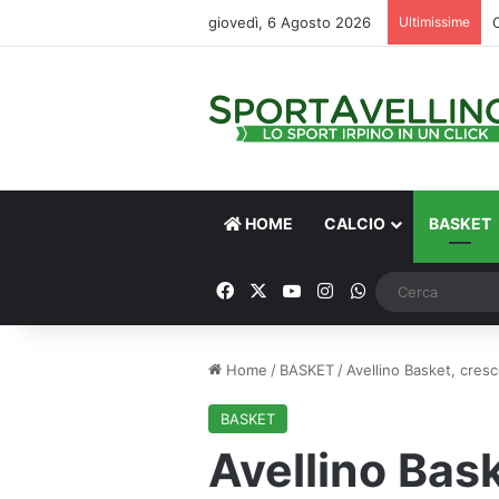
giovedì, 6 Agosto 2026
Ultimissime
HOME
CALCIO
BASKET
Facebook
X
You Tube
Instagram
WhatsApp
Home
/
BASKET
/
Avellino Basket, cresc
BASKET
Avellino Bask