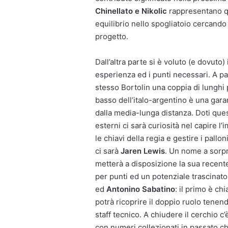
Chinellato e Nikolic
rappresentano qu
equilibrio nello spogliatoio cercando
progetto.
Dall’altra parte si è voluto (e dovuto)
esperienza ed i punti necessari. A pa
stesso Bortolin una coppia di lunghi p
basso dell’italo-argentino è una garan
dalla media-lunga distanza. Doti ques
esterni ci sarà curiosità nel capire l’
le chiavi della regia e gestire i pall
ci sarà
Jaren Lewis
. Un nome a sorpr
metterà a disposizione la sua recent
per punti ed un potenziale trascinat
ed
Antonino Sabatino
: il primo è ch
potrà ricoprire il doppio ruolo tenen
staff tecnico. A chiudere il cerchio c
con numeri collezionati in passato c