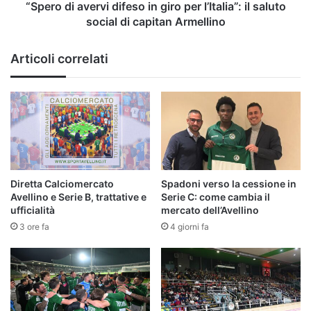
saluto
“Spero di avervi difeso in giro per l’Italia”: il saluto
social
social di capitan Armellino
di
capitan
Articoli correlati
Armellino
Diretta Calciomercato
Spadoni verso la cessione in
Avellino e Serie B, trattative e
Serie C: come cambia il
ufficialità
mercato dell’Avellino
3 ore fa
4 giorni fa