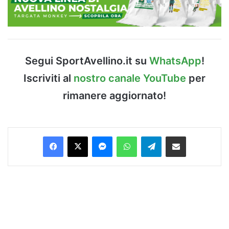
Segui SportAvellino.it su
WhatsApp
!
Iscriviti al
nostro canale YouTube
per
rimanere aggiornato!
Facebook
X
Messenger
WhatsApp
Telegram
Condividi via Email