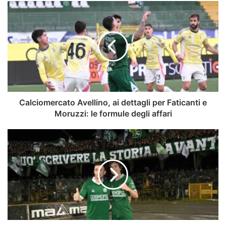
Calciomercato
Avellino,
ai
dettagli
per
Faticanti
e
Moruzzi:
le
formule
Calciomercato Avellino, ai dettagli per Faticanti e
degli
Moruzzi: le formule degli affari
affari
“Spero
di
avervi
difeso
in
giro
per
l’Italia”:
il