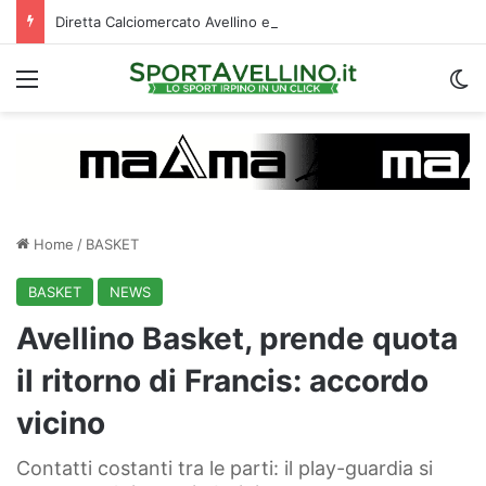
Diretta Calciomercato Avellino e Serie B, trattative e ufficialità
Menu
C
Home
/
BASKET
BASKET
NEWS
Avellino Basket, prende quota
il ritorno di Francis: accordo
vicino
Contatti costanti tra le parti: il play-guardia si