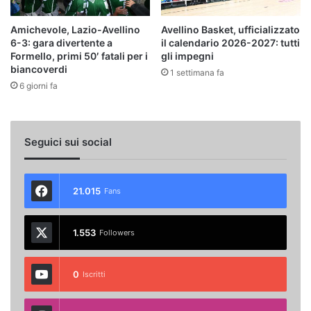
Amichevole, Lazio-Avellino
Avellino Basket, ufficializzato
6-3: gara divertente a
il calendario 2026-2027: tutti
Formello, primi 50′ fatali per i
gli impegni
biancoverdi
1 settimana fa
6 giorni fa
Seguici sui social
21.015
Fans
1.553
Followers
0
Iscritti