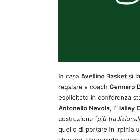
In casa
Avellino Basket
si l
regalare a coach
Gennaro D
esplicitato in conferenza s
Antonello Nevola
, l’
Halley 
costruzione
“più tradizional
quello di portare in Irpinia 
stranieri. Per quanto riguar