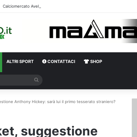
Calciomercato 
ALTRI SPORT
CONTATTACI
SHOP
Cerca
stione Anthony Hickey: sarà lui il primo tesserato straniero?
ket, suggestione