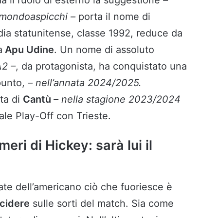
 mondoaspicchi –
porta il nome di
dia statunitense, classe 1992, reduce da
a
Apu Udine
. Un nome di assoluto
A2 –
, da protagonista, ha conquistato una
punto,
– nell’annata 2024/2025.
ta di
Cantù
– nella stagione 2023/2024
nale Play-Off con Trieste.
meri di Hickey: sarà lui il
ate dell’americano ciò che fuoriesce è
ncidere
sulle sorti del match. Sia come