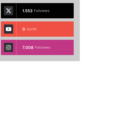
1.553
Followers
0
Iscritti
7.008
Followers