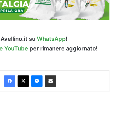
Avellino.it su
WhatsApp
!
le YouTube
per rimanere aggiornato!
Facebook
X
Messenger
Condividi via Email