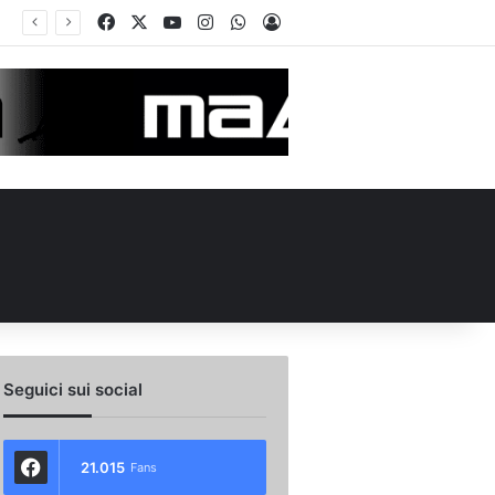
Facebook
X
You Tube
Instagram
WhatsApp
Accedi
Avellino, cambio di strategia in difesa: lupi fortissimi su Venturi
Seguici sui social
21.015
Fans