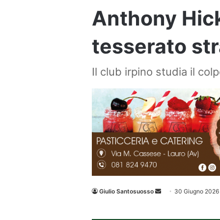
Anthony Hicke
tesserato st
Il club irpino studia il col
Invia
Giulio Santosuosso
30 Giugno 2026
un'email