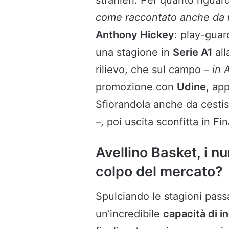
come raccontato anche da
Anthony Hickey
: play-guar
una stagione in
Serie A1
all
rilievo, che sul campo
– in 
promozione con
Udine
, ap
Sfiorandola anche da cestis
–
, poi uscita sconfitta in Fi
Avellino Basket, i nu
colpo del mercato?
Spulciando le stagioni pass
un’incredibile
capacità di i