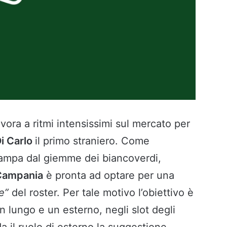
avora a ritmi intensissimi sul mercato per
i Carlo
il primo straniero. Come
tampa dal giemme dei biancoverdi,
Campania
è pronta ad optare per una
e”
del roster. Per tale motivo l’obiettivo è
un lungo e un esterno, negli slot degli
da il ruolo di esterno la suggestione
–