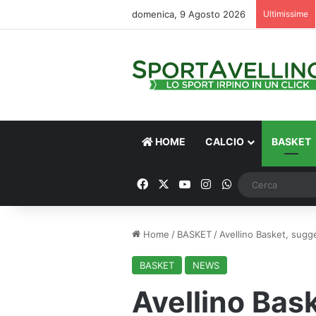
domenica, 9 Agosto 2026
Ultimissime
HOME
CALCIO
BASKET
Facebook
X
You Tube
Instagram
WhatsApp
Home
/
BASKET
/
Avellino Basket, sugge
BASKET
NEWS
Avellino Bas