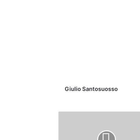
Giulio Santosuosso
Avellino,
Biancolino:
"Siamo
arrabbiati,