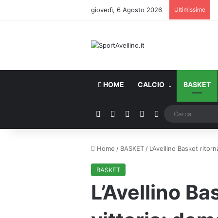
giovedì, 6 Agosto 2026
Ultimissime
HOME
CALCIO
BASKET
Facebook
X
You Tube
Instagram
WhatsApp
Home
/
BASKET
/
L’Avellino Basket ritorn
BASKET
L’Avellino Bas