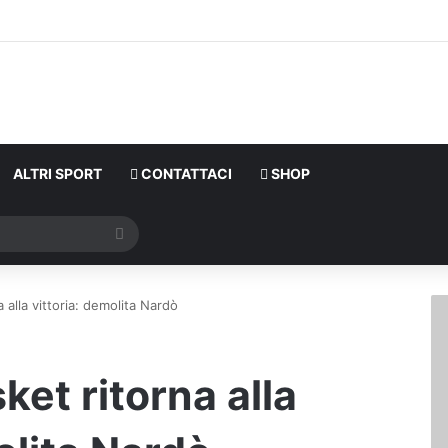
ALTRI SPORT
CONTATTACI
SHOP
Cerca
a alla vittoria: demolita Nardò
ket ritorna alla