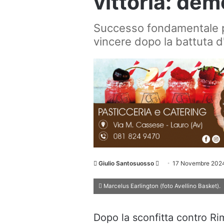
vittoria: dem
Successo fondamentale pe
vincere dopo la battuta d
Invia
Giulio Santosuosso
17 Novembre 202
un'email
Marcelus Earlington (foto Avellino Basket).
Dopo la sconfitta contro Rimi