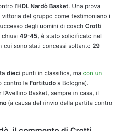
ntro l’
HDL Nardò Basket
. Una prova
 vittoria del gruppo come testimoniano i
 Successo degli uomini di coach
Crotti
i chiusi
49-45
, è stato solidificato nel
n cui sono stati concessi soltanto
29
ota
dieci
punti in classifica, ma
con un
o contro la
Fortitudo
a Bologna).
’Avellino Basket, sempre in casa, il
ano
(a causa del rinvio della partita contro
ò, il commento di Crotti