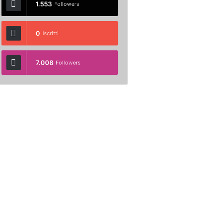
1.553
Followers
0
Iscritti
7.008
Followers