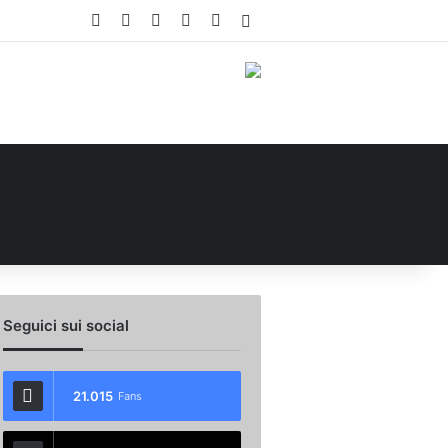
Facebook
X
You Tube
Instagram
WhatsApp
Accedi
Seguici sui social
21.015
Fans