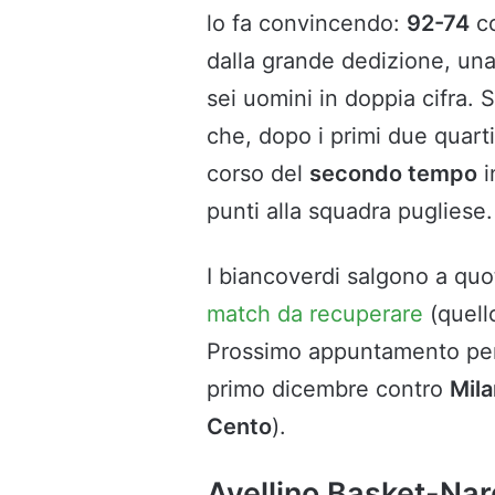
lo fa convincendo:
92-74
co
dalla grande dedizione, una
sei uomini in doppia cifra.
che, dopo i primi due quart
corso del
secondo tempo
i
punti alla squadra pugliese.
I biancoverdi salgono a qu
match da recuperare
(quell
Prossimo appuntamento per l
primo dicembre contro
Mil
Cento
).
Avellino Basket-Nard