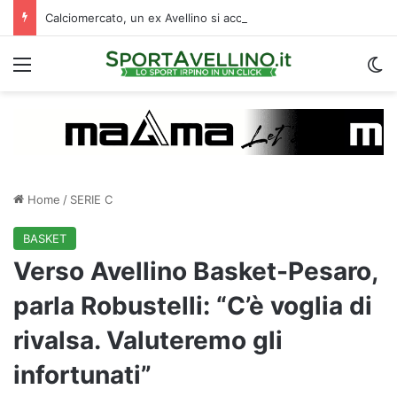
Calciomercato, un ex Avellino si accasa al Catania: i dettagli
Menu
C
Home
/
SERIE C
BASKET
Verso Avellino Basket-Pesaro,
parla Robustelli: “C’è voglia di
rivalsa. Valuteremo gli
infortunati”