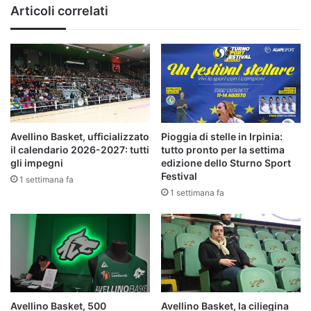
VIDEO
Articoli correlati
Avellino Basket, ufficializzato
Pioggia di stelle in Irpinia:
il calendario 2026-2027: tutti
tutto pronto per la settima
gli impegni
edizione dello Sturno Sport
Festival
1 settimana fa
1 settimana fa
Avellino Basket, 500
Avellino Basket, la ciliegina