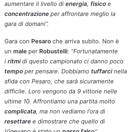
aumentare il livello di
energia
,
fisico
e
concentrazione
per affrontare meglio la
gara di domani”.
Gara con
Pesaro
che arriva subito. Non è
un
male
per
Robustelli
:
“Fortunatamente
i
ritmi
di questo campionato ci danno poco
tempo
per pensare. Dobbiamo
tuffarci
nella
sfida con Pesaro, che sarà sicuramente
difficile. Loro vengono da 9 vittorie nelle
ultime 10. Affrontiamo una partita molto
complicata
, ma non vediamo l’ora di
resettare
e dimostrare che quello di
Vigevano è stato un
passo falso
“.