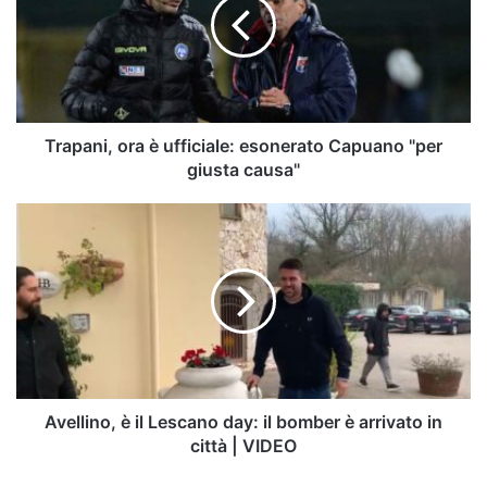
ufficiale:
esonerato
Capuano
"per
giusta
causa"
Trapani, ora è ufficiale: esonerato Capuano "per
giusta causa"
Avellino,
è
il
Lescano
day:
il
bomber
è
arrivato
in
Avellino, è il Lescano day: il bomber è arrivato in
città
città | VIDEO
|