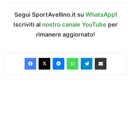
Segui SportAvellino.it su
WhatsApp
!
Iscriviti al
nostro canale YouTube
per
rimanere aggiornato!
Facebook
X
Messenger
WhatsApp
Telegram
Condividi via Email