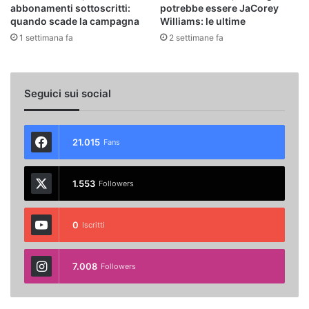
abbonamenti sottoscritti:
potrebbe essere JaCorey
quando scade la campagna
Williams: le ultime
1 settimana fa
2 settimane fa
Seguici sui social
21.015
Fans
1.553
Followers
0
Iscritti
7.008
Followers