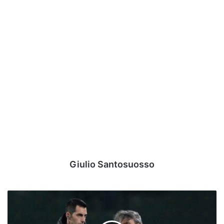
Giulio Santosuosso
Trapani,
ora
è