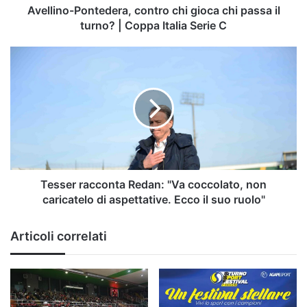
|
Avellino-Pontedera, contro chi gioca chi passa il
Coppa
turno? | Coppa Italia Serie C
Italia
Serie
Tesser
C
racconta
Redan:
"Va
coccolato,
non
caricatelo
di
aspettative.
Ecco
Tesser racconta Redan: "Va coccolato, non
il
caricatelo di aspettative. Ecco il suo ruolo"
suo
ruolo"
Articoli correlati