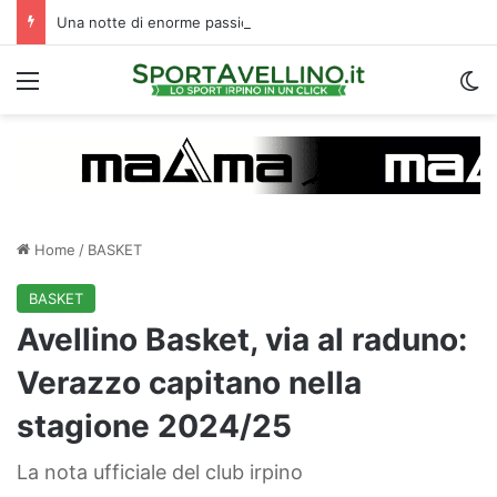
Una notte di enorme passione biancoverde in Piazza Libertà: l’Avellino si proietta verso la nuova stagione
Menu
C
Home
/
BASKET
BASKET
Avellino Basket, via al raduno:
Verazzo capitano nella
stagione 2024/25
La nota ufficiale del club irpino