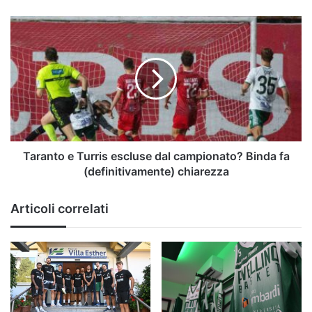
Taranto
e
Turris
escluse
dal
campionato?
Binda
fa
(definitivamente)
chiarezza
Taranto e Turris escluse dal campionato? Binda fa
(definitivamente) chiarezza
Articoli correlati