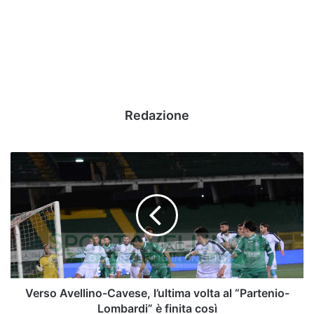
Redazione
Verso
Avellino-
Cavese,
l’ultima
volta
al
“Partenio-
Lombardi”
è
finita
Verso Avellino-Cavese, l’ultima volta al “Partenio-
così
Lombardi” è finita così