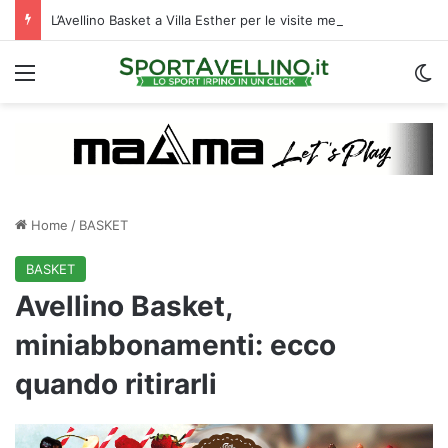
L’Avellino Basket a Villa Esther per le visite mediche: raduno al via | VIDEO
Menu
C
Home
/
BASKET
BASKET
Avellino Basket,
miniabbonamenti: ecco
quando ritirarli