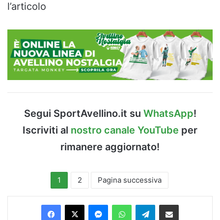
l’articolo
Segui SportAvellino.it su
WhatsApp
!
Iscriviti al
nostro canale YouTube
per
rimanere aggiornato!
1
2
Pagina successiva
Facebook
X
Messenger
WhatsApp
Telegram
Condividi via Email