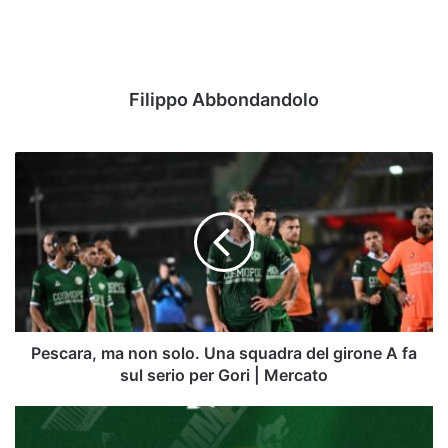
Filippo Abbondandolo
Pescara,
ma
non
solo.
Una
squadra
del
girone
A
fa
Pescara, ma non solo. Una squadra del girone A fa
sul
sul serio per Gori | Mercato
serio
per
Avellino
Gori
Basket,