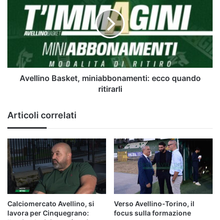
|
miniabbonamenti:
Mercato
ecco
quando
ritirarli
Avellino Basket, miniabbonamenti: ecco quando
ritirarli
Articoli correlati
Calciomercato Avellino, si
Verso Avellino-Torino, il
lavora per Cinquegrano:
focus sulla formazione