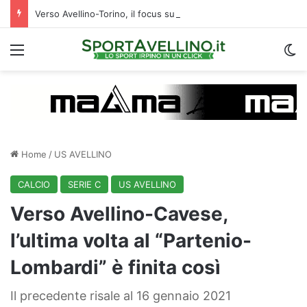
Verso Avellino-Torino, il focus sulla formazione granata
Menu
C
Home
/
US AVELLINO
CALCIO
SERIE C
US AVELLINO
Verso Avellino-Cavese,
l’ultima volta al “Partenio-
Lombardi” è finita così
Il precedente risale al 16 gennaio 2021