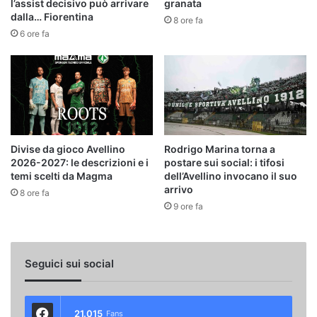
l’assist decisivo può arrivare
granata
dalla… Fiorentina
8 ore fa
6 ore fa
Divise da gioco Avellino
Rodrigo Marina torna a
2026-2027: le descrizioni e i
postare sui social: i tifosi
temi scelti da Magma
dell’Avellino invocano il suo
arrivo
8 ore fa
9 ore fa
Seguici sui social
21.015
Fans