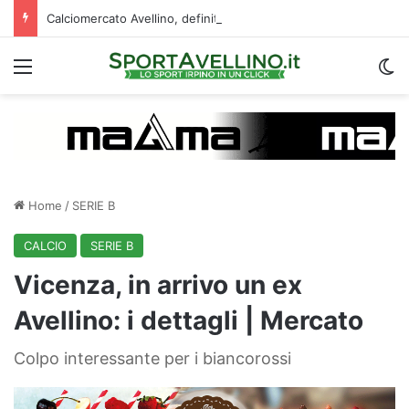
Calciomercato Avellino, definita una doppia cessione. E sullo sfondo…
Menu
C
Home
/
SERIE B
CALCIO
SERIE B
Vicenza, in arrivo un ex
Avellino: i dettagli | Mercato
Colpo interessante per i biancorossi