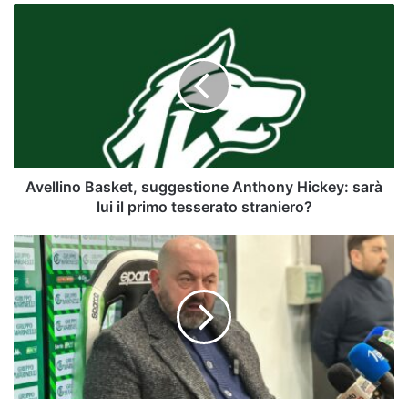
Avellino
Basket,
suggestione
Anthony
Hickey:
sarà
lui
il
primo
tesserato
Avellino Basket, suggestione Anthony Hickey: sarà
straniero?
lui il primo tesserato straniero?
Avellino,
sorpasso
improvviso:
lupi
vicini
a
chiudere
per
un