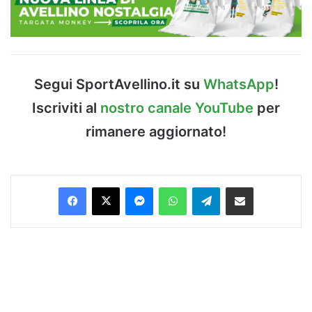
Segui SportAvellino.it su
WhatsApp
!
Iscriviti al
nostro canale YouTube
per
rimanere aggiornato!
Facebook
X
Messenger
WhatsApp
Telegram
Condividi via Email