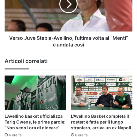
l’ultima
volta
al
“Menti”
è
andata
Verso Juve Stabia-Avellino, l’ultima volta al “Menti”
così
è andata così
Articoli correlati
L’Avellino Basket ufficializza
L’Avellino Basket completa il
Tariq Owens, le prime parole:
roster: è fatta per il lungo
“Non vedo l’ora di giocare”
straniero, arriva un ex Napoli
4 ore fa
6 ore fa