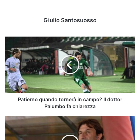
Giulio Santosuosso
Patierno
quando
tornerà
in
campo?
Il
dottor
Palumbo
fa
chiarezza
Patierno quando tornerà in campo? Il dottor
Palumbo fa chiarezza
Verso
Juve
Stabia-
Avellino,