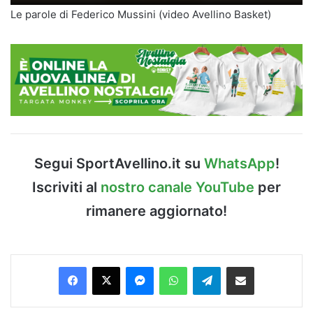
Le parole di Federico Mussini (video Avellino Basket)
Segui SportAvellino.it su
WhatsApp
!
Iscriviti al
nostro canale YouTube
per
rimanere aggiornato!
Facebook
X
Messenger
WhatsApp
Telegram
Condividi via Email