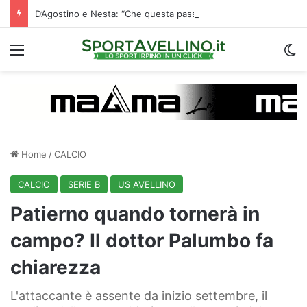
D’Agostino e Nesta: “Che questa passione ci accompagni durante la stagione”. Su mercato e stadio…
Menu
C
Home
/
CALCIO
CALCIO
SERIE B
US AVELLINO
Patierno quando tornerà in
campo? Il dottor Palumbo fa
chiarezza
L'attaccante è assente da inizio settembre, il