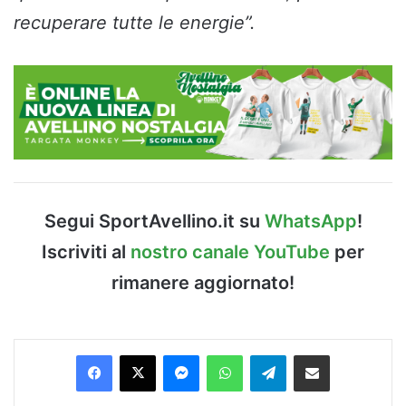
recuperare tutte le energie”.
Segui SportAvellino.it su
WhatsApp
!
Iscriviti al
nostro canale YouTube
per
rimanere aggiornato!
Facebook
X
Messenger
WhatsApp
Telegram
Condividi via Email