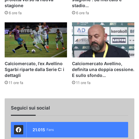
stagione
stadio…
6 ore fa
6 ore fa
Calciomercato, l’ex Avellino
Calciomercato Avellino,
Sgarbi riparte dalla Serie C: i
definita una doppia cessione.
dettagli
E sullo sfondo…
11 ore fa
11 ore fa
Seguici sui social
21.015
Fans