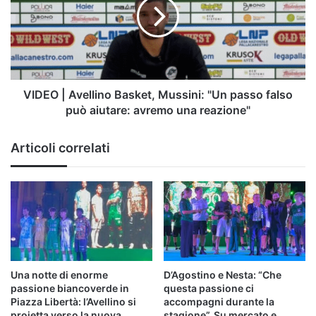
Basket,
Mussini:
"Un
passo
falso
può
aiutare:
VIDEO | Avellino Basket, Mussini: "Un passo falso
avremo
può aiutare: avremo una reazione"
una
reazione"
Articoli correlati
Una notte di enorme
D’Agostino e Nesta: “Che
passione biancoverde in
questa passione ci
Piazza Libertà: l’Avellino si
accompagni durante la
proietta verso la nuova
stagione”. Su mercato e