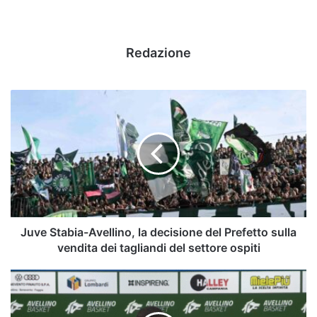
Redazione
Juve
Stabia-
Avellino,
la
decisione
del
Prefetto
sulla
vendita
dei
Juve Stabia-Avellino, la decisione del Prefetto sulla
tagliandi
vendita dei tagliandi del settore ospiti
del
settore
VIDEO
ospiti
|
Avellino