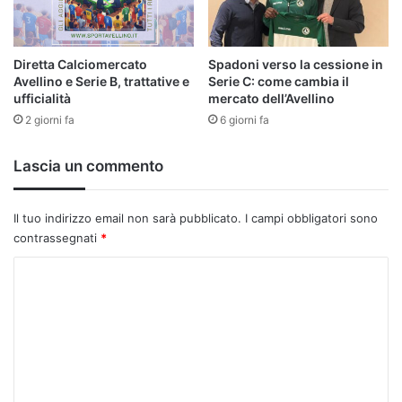
Diretta Calciomercato
Spadoni verso la cessione in
Avellino e Serie B, trattative e
Serie C: come cambia il
ufficialità
mercato dell’Avellino
2 giorni fa
6 giorni fa
Lascia un commento
Il tuo indirizzo email non sarà pubblicato.
I campi obbligatori sono
contrassegnati
*
C
o
m
m
e