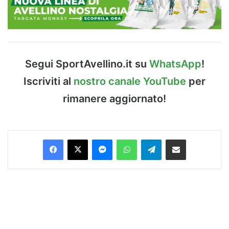
Segui SportAvellino.it su
WhatsApp
!
Iscriviti al
nostro canale YouTube
per
rimanere aggiornato!
Facebook
X
Messenger
WhatsApp
Telegram
Condividi via Email