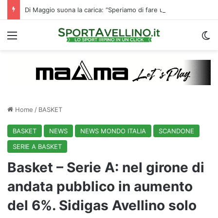
Di Maggio suona la carica: “Speriamo di fare un grande campionato. I tifosi? Sono un fattore”
Menu
C
Home
/
BASKET
BASKET
NEWS
NEWS MONDO ITALIA
SCANDONE
SERIE A BASKET
Basket – Serie A: nel girone di
andata pubblico in aumento
del 6%. Sidigas Avellino solo