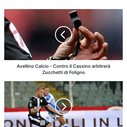
Avellino
Calcio
-
Contro
il
Cassino
arbitrerà
Zucchetti
di
Foligno
Avellino Calcio - Contro il Cassino arbitrerà
Zucchetti di Foligno
Avellino
Calcio
-
Luppi
può
arrivare,
ma
solo