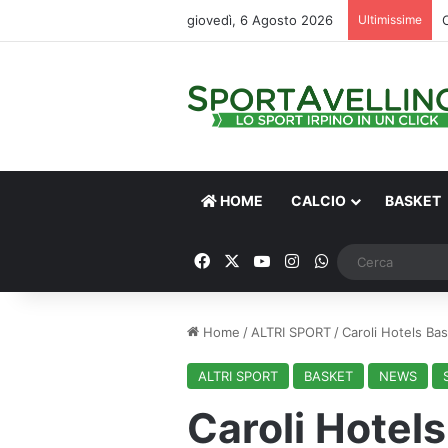
giovedì, 6 Agosto 2026
Ultimissime
C
HOME
CALCIO
BASKET
Facebook
X
You Tube
Instagram
WhatsApp
Home
/
ALTRI SPORT
/
Caroli Hotels Bask
ALTRI SPORT
BASKET
NEWS
Caroli Hotels