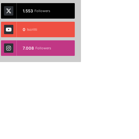
1.553
Followers
0
Iscritti
7.008
Followers