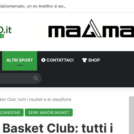
alciomercato, un ex Avellino si accasa al Catania: i dettagli
ALTRI SPORT
CONTATTACI
SHOP
Cerca
et Club: tutti i risultati e le classifiche
SCANDONE
SERIE MINORI BASKET
 Basket Club: tutti i