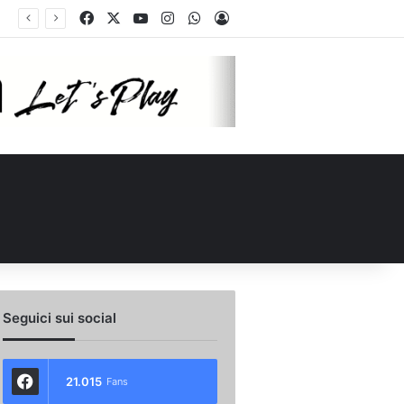
Facebook
X
You Tube
Instagram
WhatsApp
Accedi
Seguici sui social
21.015
Fans