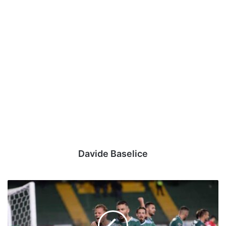
Davide Baselice
[FOTO]
Avellino
-
Monterosi,