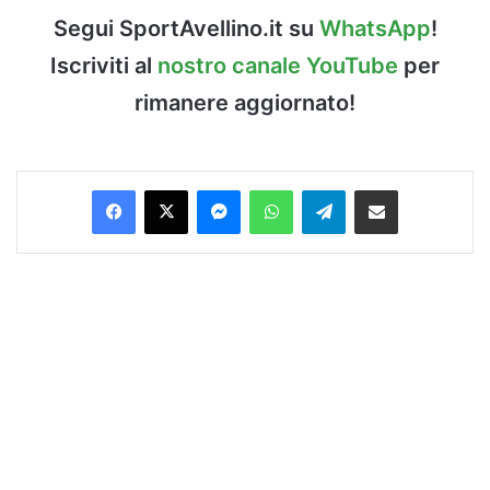
Segui SportAvellino.it su
WhatsApp
!
Iscriviti al
nostro canale YouTube
per
rimanere aggiornato!
Facebook
X
Messenger
WhatsApp
Telegram
Condividi via Email