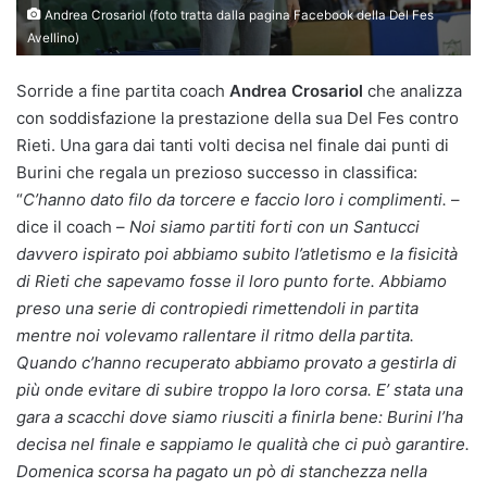
Andrea Crosariol (foto tratta dalla pagina Facebook della Del Fes
Avellino)
Sorride a fine partita coach
Andrea Crosariol
che analizza
con soddisfazione la prestazione della sua Del Fes contro
Rieti. Una gara dai tanti volti decisa nel finale dai punti di
Burini che regala un prezioso successo in classifica:
“
C’hanno dato filo da torcere e faccio loro i complimenti.
–
dice il coach –
Noi siamo partiti forti con un Santucci
davvero ispirato poi abbiamo subito l’atletismo e la fisicità
di Rieti che sapevamo fosse il loro punto forte. Abbiamo
preso una serie di contropiedi rimettendoli in partita
mentre noi volevamo rallentare il ritmo della partita.
Quando c’hanno recuperato abbiamo provato a gestirla di
più onde evitare di subire troppo la loro corsa. E’ stata una
gara a scacchi dove siamo riusciti a finirla bene: Burini l’ha
decisa nel finale e sappiamo le qualità che ci può garantire.
Domenica scorsa ha pagato un pò di stanchezza nella