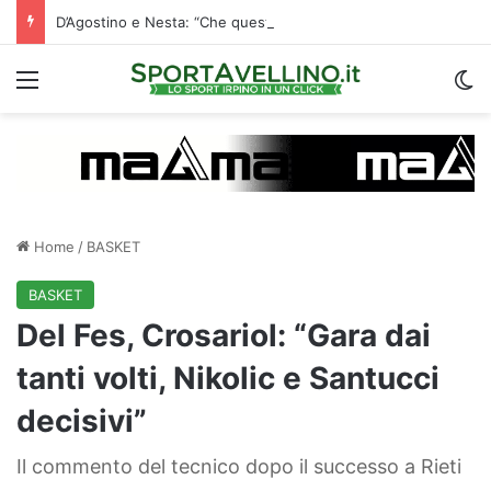
D’Agostino e Nesta: “Che questa passione ci accompagni durante la stagione”. Su mercato e stadio…
Menu
C
Home
/
BASKET
BASKET
Del Fes, Crosariol: “Gara dai
tanti volti, Nikolic e Santucci
decisivi”
Il commento del tecnico dopo il successo a Rieti