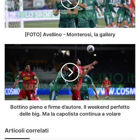
la
gallery
[FOTO] Avellino - Monterosi, la gallery
Bottino
pieno
e
firme
d’autore.
Il
weekend
perfetto
delle
big.
Bottino pieno e firme d’autore. Il weekend perfetto
Ma
delle big. Ma la capolista continua a volare
la
capolista
Articoli correlati
continua
a