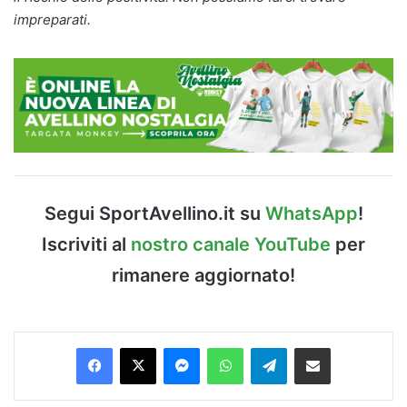
impreparati.
Segui SportAvellino.it su
WhatsApp
!
Iscriviti al
nostro canale YouTube
per
rimanere aggiornato!
Facebook
X
Messenger
WhatsApp
Telegram
Condividi via Email