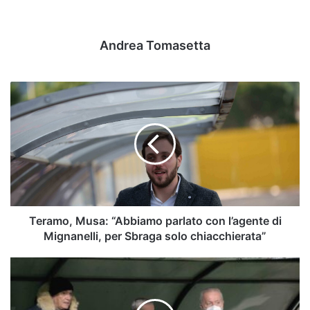
Andrea Tomasetta
Teramo,
Musa:
“Abbiamo
parlato
con
l’agente
di
Mignanelli,
per
Sbraga
Teramo, Musa: “Abbiamo parlato con l’agente di
solo
Mignanelli, per Sbraga solo chiacchierata”
chiacchierata”
Il
mercato
è
il