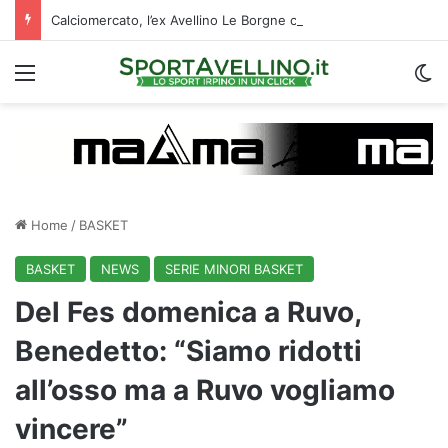
Calciomercato, l’ex Avellino Le Borgne conteso da due club cadetti: la situazione
Menu
C
Home
/
BASKET
BASKET
NEWS
SERIE MINORI BASKET
Del Fes domenica a Ruvo,
Benedetto: “Siamo ridotti
all’osso ma a Ruvo vogliamo
vincere”