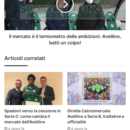
termometro
delle
ambizioni:
Avellino,
batti
un
Il mercato è il termometro delle ambizioni: Avellino,
colpo!
batti un colpo!
Articoli correlati
Spadoni verso la cessione in
Diretta Calciomercato
Serie C: come cambia il
Avellino e Serie B, trattative e
mercato dell’Avellino
ufficialità
4 giorni fa
4 giorni fa