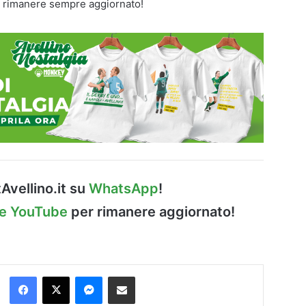
 rimanere sempre aggiornato!
Avellino.it su
WhatsApp
!
le YouTube
per rimanere aggiornato!
Facebook
X
Messenger
Condividi via Email