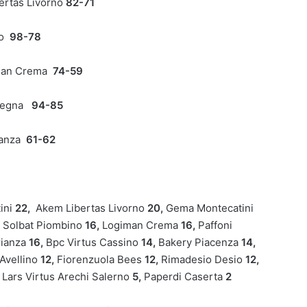
ertas Livorno
82-71
no
98-78
man Crema
74-59
Omegna
94-85
rianza
61-62
ini
22,
Akem Libertas Livorno
20,
Gema Montecatini
Solbat Piombino
16
,
Logiman Crema
16,
Paffoni
rianza
16,
Bpc Virtus Cassino
14,
Bakery Piacenza
14,
Avellino
12,
Fiorenzuola Bees
12,
Rimadesio Desio
12,
,
Lars Virtus Arechi Salerno
5,
Paperdi Caserta
2