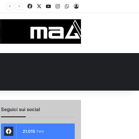
Facebook
X
You Tube
Instagram
WhatsApp
Accedi
 l’ex Avellino Le Borgne conteso da due club cadetti: la situazione
Seguici sui social
21.015
Fans