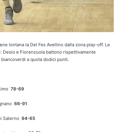
ene lontana la Del Fes Avellino dalla zona play-off. Le
e: Desio e Fiorenzuola battono rispettivamente
 biancoverdi a quota dodici punti.
ntimo
78-69
Legnano
66-91
hi Salerno
94-65