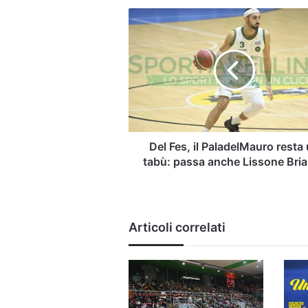
Del
Fes,
il
PaladelMauro
resta
un
tabù:
passa
anche
Lissone
Del Fes, il PaladelMauro resta
Brianza
tabù: passa anche Lissone Bri
Articoli correlati