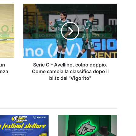
Serie
C
-
Avellino,
colpo
doppio.
Come
cambia
la
classifica
 un
Serie C - Avellino, colpo doppio.
dopo
anza
Come cambia la classifica dopo il
il
blitz del "Vigorito"
blitz
del
"Vigorito"