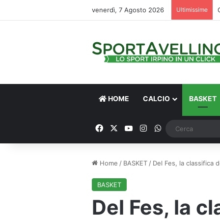
venerdì, 7 Agosto 2026
Ultimissime
HOME
CALCIO
BASKET
Facebook
X
You Tube
Instagram
WhatsApp
Home
/
BASKET
/
Del Fes, la classifica 
BASKET
Del Fes, la cl