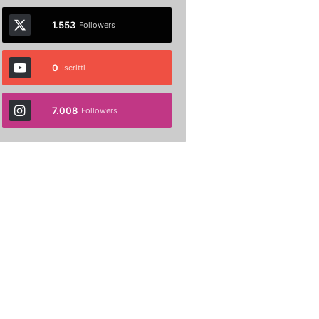
1.553
Followers
0
Iscritti
7.008
Followers