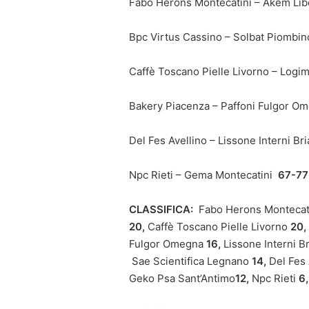
Fabo Herons Montecatini – Akem Lib
Bpc Virtus Cassino – Solbat Piombi
Caffè Toscano Pielle Livorno –
Logi
Bakery Piacenza – Paffoni Fulgor 
Del Fes Avellino – Lissone Interni B
Npc Rieti – Gema Montecatini
67-77
CLASSIFICA:
Fabo Herons Montecat
20,
Caffè Toscano Pielle Livorno
20,
Fulgor Omegna
16,
Lissone Interni B
Sae Scientifica Legnano
14,
Del Fes 
Geko Psa Sant’Antimo
12,
Npc Rieti
6