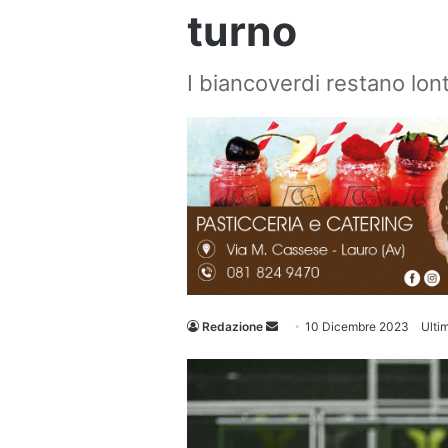
turno
I biancoverdi restano lont
Invia
Redazione
10 Dicembre 2023
Ulti
un'email