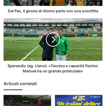
con
una
sconfitta
Del Fes, il girone di ritorno parte con una sconfitta
Sperandio
(ag.
Llano):
«Tecnica
e
capacità
fisiche:
Manuel
ha
un
Sperandio (ag. Llano): «Tecnica e capacità fisiche:
grande
Manuel ha un grande potenziale»
potenziale»
Articoli correlati