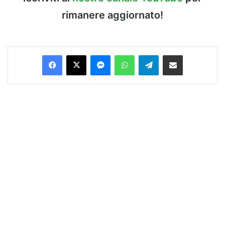
rimanere aggiornato!
Facebook
X
Messenger
WhatsApp
Telegram
Condividi via Email