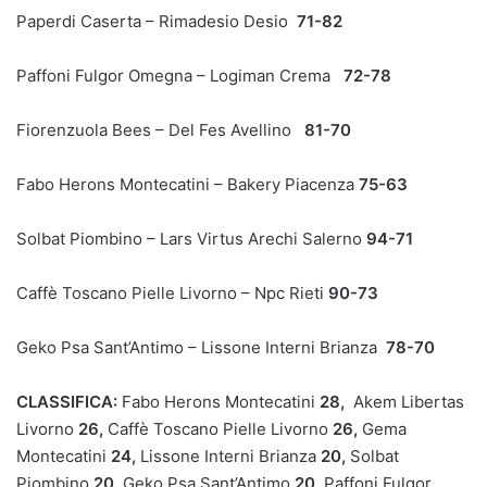
Paperdi Caserta – Rimadesio Desio
71-82
Paffoni Fulgor Omegna – Logiman Crema
72-78
Fiorenzuola Bees – Del Fes Avellino
81-70
Fabo Herons Montecatini – Bakery Piacenza
75-63
Solbat Piombino – Lars Virtus Arechi Salerno
94-71
Caffè Toscano Pielle Livorno – Npc Rieti
90-73
Geko Psa Sant’Antimo – Lissone Interni Brianza
78-70
CLASSIFICA:
Fabo Herons Montecatini
28,
Akem Libertas
Livorno
26,
Caffè Toscano Pielle Livorno
26,
Gema
Montecatini
24,
Lissone Interni Brianza
20,
Solbat
Piombino
20,
Geko Psa Sant’Antimo
20,
Paffoni Fulgor