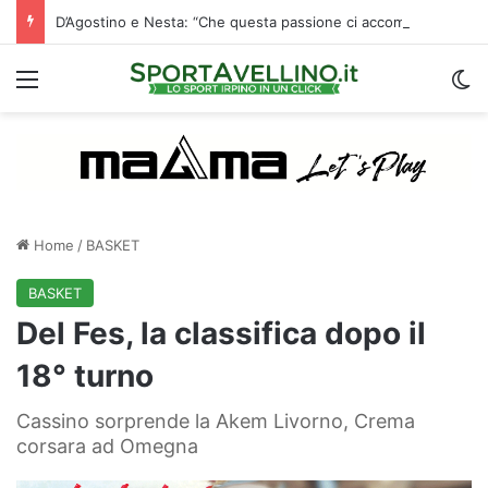
D’Agostino e Nesta: “Che questa passione ci accompagni durante la stagione”. Su mercato e stadio…
Menu
C
Home
/
BASKET
BASKET
Del Fes, la classifica dopo il
18° turno
Cassino sorprende la Akem Livorno, Crema
corsara ad Omegna