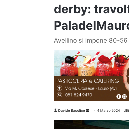
derby: travol
PaladelMaur
Avellino si impone 80-56 
Invia
Davide Baselice
4 Marzo 2024
Ult
un'email