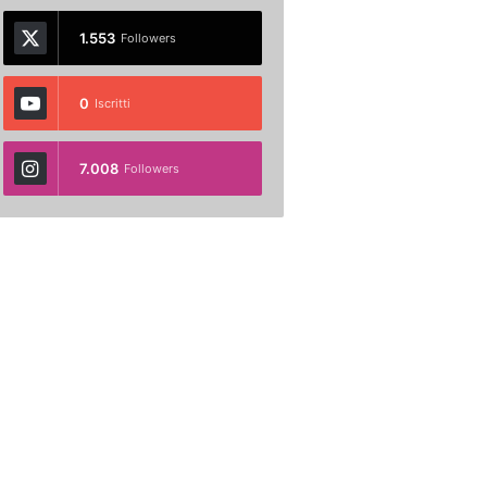
1.553
Followers
0
Iscritti
7.008
Followers