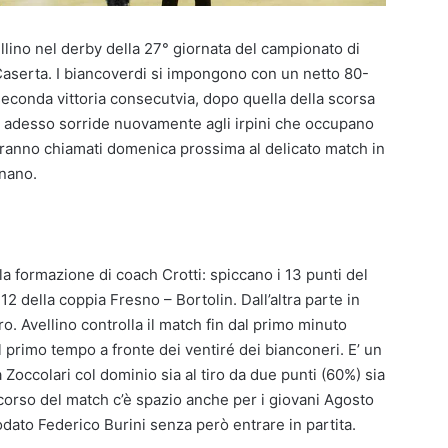
ino nel derby della 27° giornata del campionato di
Caserta. I biancoverdi si impongono con un netto 80-
econda vittoria consecutvia, dopo quella della scorsa
ca adesso sorride nuovamente agli irpini che occupano
saranno chiamati domenica prossima al delicato match in
nano.
la formazione di coach Crotti: spiccano i 13 punti del
 12 della coppia Fresno – Bortolin. Dall’altra parte in
o. Avellino controlla il match fin dal primo minuto
 primo tempo a fronte dei ventiré dei bianconeri. E’ un
 Zoccolari col dominio sia al tiro da due punti (60%) sia
l corso del match c’è spazio anche per i giovani Agosto
dato Federico Burini senza però entrare in partita.