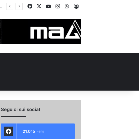
Facebook
X
You Tube
Instagram
WhatsApp
Accedi
no e Nesta: “Che questa passione ci accompagni durante la stagione”. Su mercato e stadio…
Seguici sui social
21.015
Fans