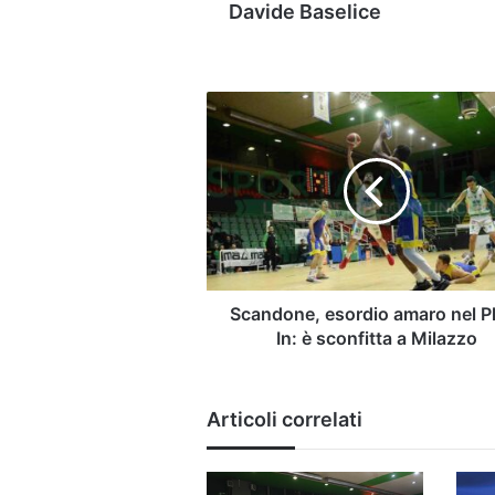
Davide Baselice
Scandone,
esordio
amaro
nel
Play-
In:
è
sconfitta
a
Milazzo
Scandone, esordio amaro nel P
In: è sconfitta a Milazzo
Articoli correlati