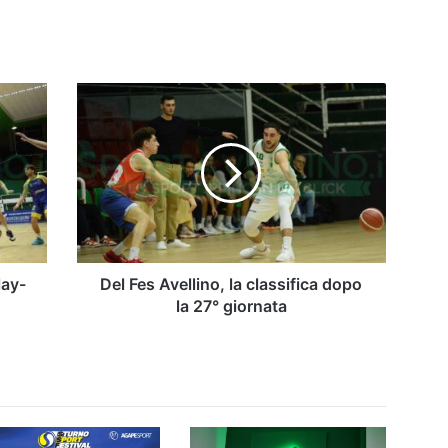
Del
Fes
Avellino,
la
classifica
dopo
la
27°
giornata
lay-
Del Fes Avellino, la classifica dopo
la 27° giornata