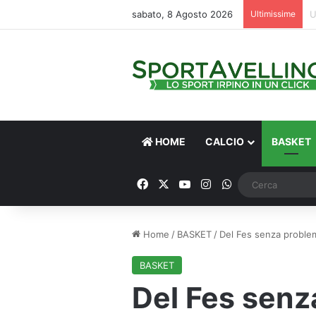
sabato, 8 Agosto 2026
Ultimissime
HOME
CALCIO
BASKET
Facebook
X
You Tube
Instagram
WhatsApp
Home
/
BASKET
/
Del Fes senza problem
BASKET
Del Fes senz