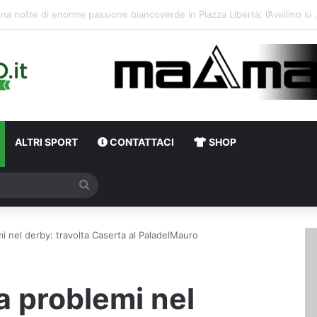
D’Agosti
ALTRI SPORT
CONTATTACI
SHOP
Cerca
i nel derby: travolta Caserta al PaladelMauro
a problemi nel