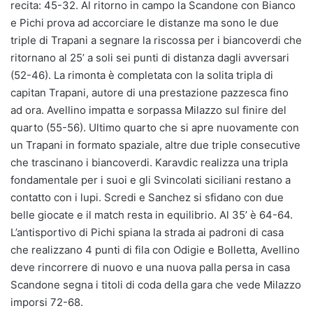
recita: 45-32. Al ritorno in campo la Scandone con Bianco
e Pichi prova ad accorciare le distanze ma sono le due
triple di Trapani a segnare la riscossa per i biancoverdi che
ritornano al 25’ a soli sei punti di distanza dagli avversari
(52-46). La rimonta è completata con la solita tripla di
capitan Trapani, autore di una prestazione pazzesca fino
ad ora. Avellino impatta e sorpassa Milazzo sul finire del
quarto (55-56). Ultimo quarto che si apre nuovamente con
un Trapani in formato spaziale, altre due triple consecutive
che trascinano i biancoverdi. Karavdic realizza una tripla
fondamentale per i suoi e gli Svincolati siciliani restano a
contatto con i lupi. Scredi e Sanchez si sfidano con due
belle giocate e il match resta in equilibrio. Al 35’ è 64-64.
L’antisportivo di Pichi spiana la strada ai padroni di casa
che realizzano 4 punti di fila con Odigie e Bolletta, Avellino
deve rincorrere di nuovo e una nuova palla persa in casa
Scandone segna i titoli di coda della gara che vede Milazzo
imporsi 72-68.