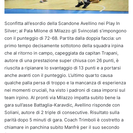
Sconfitta all’esordio della Scandone Avellino nei Play In
Silver; al Pala Milone di Milazzo gli Svincolati s’impongono
con il punteggio di 72-68. Partita dalla doppia faccia: un
primo tempo decisamente sottotono della squadra irpina
che al ritorno in campo, capeggiata da capitan Trapani,
autore di una prestazione super chiusa con 26 punti, è
riuscita a ripianare lo svantaggio di 13 punti e a portarsi
anche avanti con il punteggio. L’ultimo quarto causa
qualche palla persa di troppo e la mancanza di esperienza
nei momenti cruciali, ha visto i padroni di casa imporsi sul
team irpino. Al pronti via Milazzo impatta subito bene la
gara sull’asse Battaglia-Karavdic, Avellino risponde con
Soliani, autore di 2 triple di consecutive. Risultato sulla
parità dopo 5 minuti di gara. Coach Trimboli è costretto a
chiamare in panchina subito Manfrè per il suo secondo