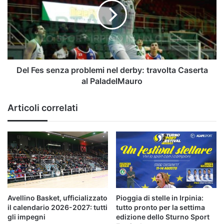
problemi
nel
derby:
travolta
Caserta
al
PaladelMauro
Del Fes senza problemi nel derby: travolta Caserta
al PaladelMauro
Articoli correlati
Avellino Basket, ufficializzato
Pioggia di stelle in Irpinia:
il calendario 2026-2027: tutti
tutto pronto per la settima
gli impegni
edizione dello Sturno Sport