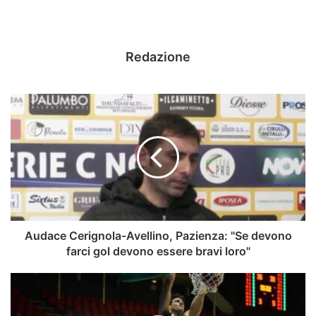
Redazione
Audace
Cerignola-
Avellino,
Pazienza:
"Se
devono
farci
gol
devono
essere
Audace Cerignola-Avellino, Pazienza: "Se devono
bravi
farci gol devono essere bravi loro"
loro"
Del
Fes
senza