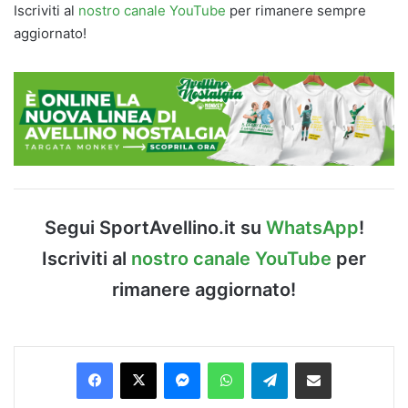
Iscriviti al
nostro canale YouTube
per rimanere sempre
aggiornato!
Segui SportAvellino.it su
WhatsApp
!
Iscriviti al
nostro canale YouTube
per
rimanere aggiornato!
Facebook
X
Messenger
WhatsApp
Telegram
Condividi via Email