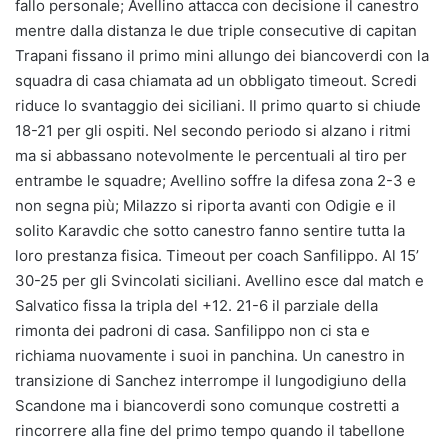
fallo personale; Avellino attacca con decisione il canestro
mentre dalla distanza le due triple consecutive di capitan
Trapani fissano il primo mini allungo dei biancoverdi con la
squadra di casa chiamata ad un obbligato timeout. Scredi
riduce lo svantaggio dei siciliani. Il primo quarto si chiude
18-21 per gli ospiti. Nel secondo periodo si alzano i ritmi
ma si abbassano notevolmente le percentuali al tiro per
entrambe le squadre; Avellino soffre la difesa zona 2-3 e
non segna più; Milazzo si riporta avanti con Odigie e il
solito Karavdic che sotto canestro fanno sentire tutta la
loro prestanza fisica. Timeout per coach Sanfilippo. Al 15’
30-25 per gli Svincolati siciliani. Avellino esce dal match e
Salvatico fissa la tripla del +12. 21-6 il parziale della
rimonta dei padroni di casa. Sanfilippo non ci sta e
richiama nuovamente i suoi in panchina. Un canestro in
transizione di Sanchez interrompe il lungodigiuno della
Scandone ma i biancoverdi sono comunque costretti a
rincorrere alla fine del primo tempo quando il tabellone