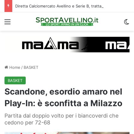
Diretta Calciomercato Avellino e Serie B, trattative e ufficialità
Menu
C
Home
/
BASKET
BASKET
Scandone, esordio amaro nel
Play-In: è sconfitta a Milazzo
Partita dal doppio volto per i biancoverdi che
cedono per 72-68