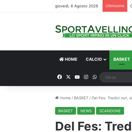
giovedì, 6 Agosto 2026
Ultimissime
HOME
CALCIO
BASKET
Facebook
X
You Tube
Instagram
WhatsApp
Home
/
BASKET
/
Del Fes: Tredici out, 
BASKET
NEWS
SCANDONE
Del Fes: Tredi