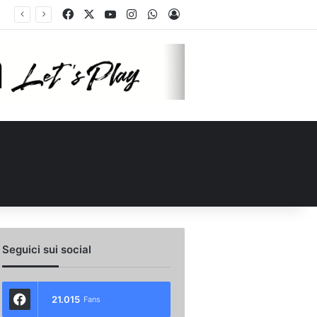
Facebook
X
You Tube
Instagram
WhatsApp
Accedi
Calciomercato Avellino, preso un esterno classe 2008 dalla Roma: i dettagli
Seguici sui social
21.015
Fans