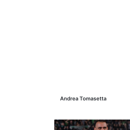
Andrea Tomasetta
Top
11