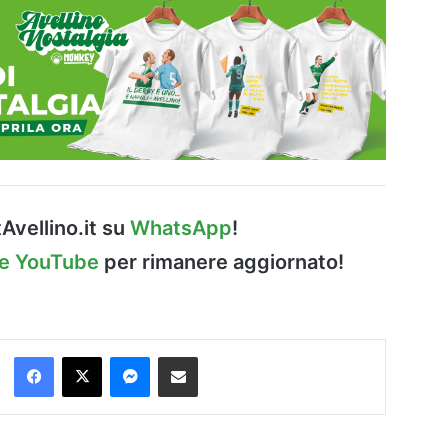
Avellino.it su
WhatsApp
!
le YouTube
per rimanere aggiornato!
Facebook
X
Messenger
Condividi via Email