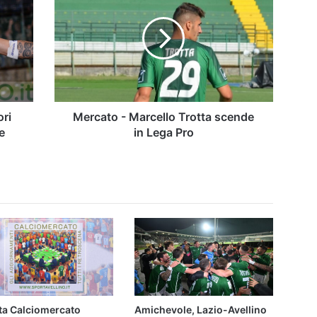
Marcello
Trotta
scende
in
Lega
Pro
ori
Mercato - Marcello Trotta scende
e
in Lega Pro
tta Calciomercato
Amichevole, Lazio-Avellino