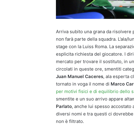
Arriva subito una grana da risolvere p
non farà parte della squadra. L’ala/lu
stage con la Luiss Roma. La separaz
esplicita richiesta del giocatore. I di
mercato per trovare il sostituto, in 
circolati in queste ore, smentiti cate
Juan Manuel Caceres
, ala esperta 
tornato in voga il nome di
Marco Card
per motivi fisici e di equilibrio dello 
smentite e un suo arrivo appare alta
Parlato
, anche lui spesso accostato 
diversi nomi e tra questi ci dovrebb
non è filtrato.