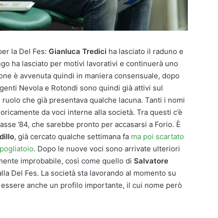
er la Del Fes:
Gianluca Tredici
ha lasciato il raduno e
ngo ha lasciato per motivi lavorativi e continuerà uno
ione è avvenuta quindi in maniera consensuale, dopo
rigenti Nevola e Rotondi sono quindi già attivi sul
un ruolo che già presentava qualche lacuna. Tanti i nomi
goricamente da voci interne alla società. Tra questi c’è
classe ’84, che sarebbe pronto per accasarsi a Forio. È
illo
, già cercato qualche settimana fa
ma poi scartato
spogliatoio
. Dopo le nuove voci sono arrivate ulteriori
mente improbabile, così come quello di
Salvatore
alla Del Fes. La società sta lavorando al momento su
e essere anche un profilo importante, il cui nome però