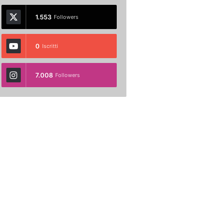
1.553
Followers
0
Iscritti
7.008
Followers