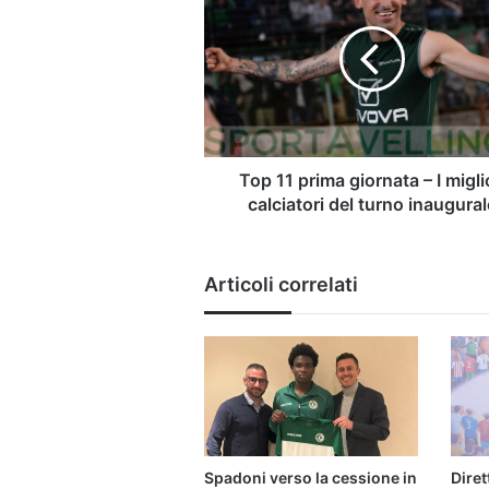
prima
giornata
–
I
migliori
calciatori
del
turno
Top 11 prima giornata – I migli
inaugurale
calciatori del turno inaugural
Articoli correlati
Spadoni verso la cessione in
Dire