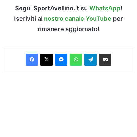
Segui SportAvellino.it su
WhatsApp
!
Iscriviti al
nostro canale YouTube
per
rimanere aggiornato!
Facebook
X
Messenger
WhatsApp
Telegram
Condividi via Email