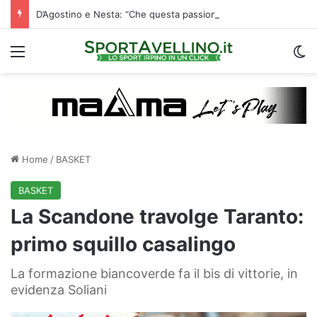
D’Agostino e Nesta: “Che questa passione ci accompagni durante la stagione”. Su mercato e stadio…
Menu
C
Home
/
BASKET
BASKET
La Scandone travolge Taranto:
primo squillo casalingo
La formazione biancoverde fa il bis di vittorie, in
evidenza Soliani