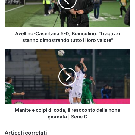
Biancolino:
"I
ragazzi
stanno
dimostrando
tutto
Avellino-Casertana 5-0, Biancolino: "I ragazzi
il
stanno dimostrando tutto il loro valore"
loro
valore"
Manite
e
colpi
di
coda,
il
resoconto
della
nona
giornata
Manite e colpi di coda, il resoconto della nona
|
giornata | Serie C
Serie
C
Articoli correlati