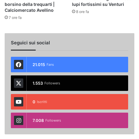
borsino della trequarti |
lupi fortissimi su Venturi
Calciomercato Avellino
8 ore fa
7 ore fa
Seguici sui social
21.015
Fans
1.553
Followers
0
Iscritti
7.008
Followers