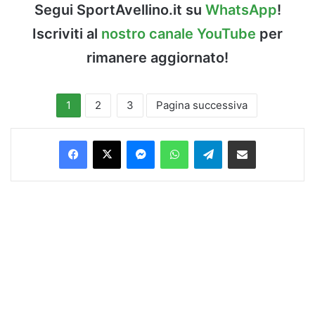
Segui SportAvellino.it su
WhatsApp
!
Iscriviti al
nostro canale YouTube
per
rimanere aggiornato!
1
2
3
Pagina successiva
Facebook
X
Messenger
WhatsApp
Telegram
Condividi via Email