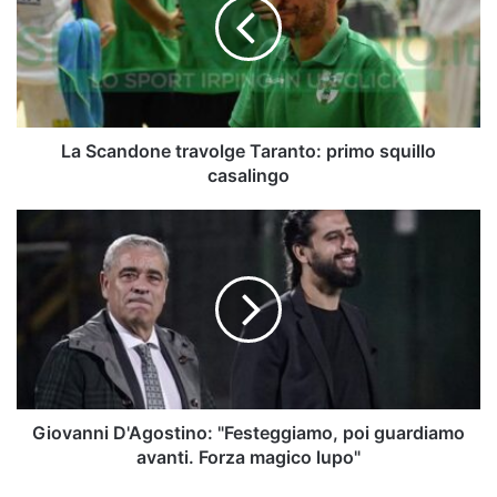
Taranto:
primo
squillo
casalingo
La Scandone travolge Taranto: primo squillo
casalingo
Giovanni
D'Agostino:
"Festeggiamo,
poi
guardiamo
avanti.
Forza
magico
lupo"
Giovanni D'Agostino: "Festeggiamo, poi guardiamo
avanti. Forza magico lupo"