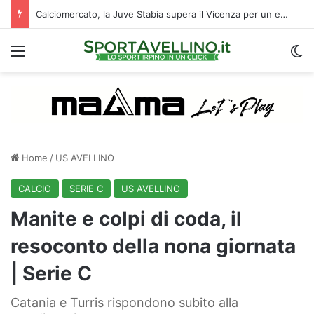
Calciomercato, la Juve Stabia supera il Vicenza per un ex Avellino: le ultime
Menu
C
Home
/
US AVELLINO
CALCIO
SERIE C
US AVELLINO
Manite e colpi di coda, il
resoconto della nona giornata
| Serie C
Catania e Turris rispondono subito alla