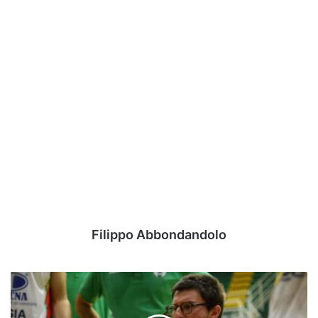
Filippo Abbondandolo
La
Scandone
travolge