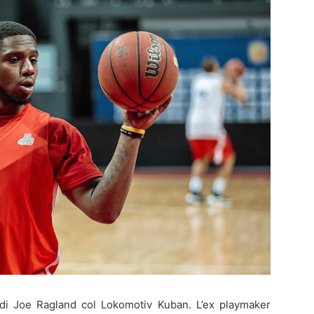
 di Joe Ragland col Lokomotiv Kuban. L’ex playmaker