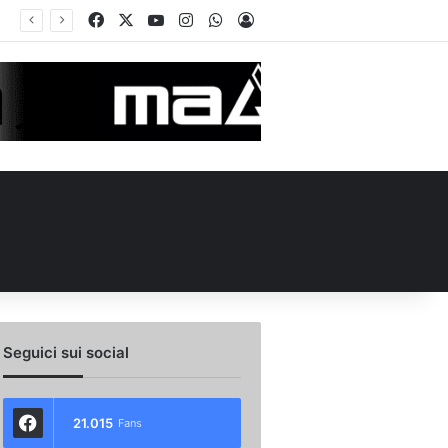
Facebook
X
You Tube
Instagram
WhatsApp
Accedi
Seguici sui social
21.015
Fans