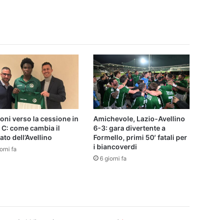
femminile
ni verso la cessione in
Amichevole, Lazio-Avellino
 C: come cambia il
6-3: gara divertente a
to dell’Avellino
Formello, primi 50′ fatali per
i biancoverdi
orni fa
6 giorni fa