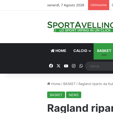
venerdì, 7 Agosto 2026
Ultimissime
HOME
CALCIO
BASKET
Facebook
X
You Tube
Instagram
WhatsApp
Home
/
BASKET
/
Ragland riparte da Ku
BASKET
NEWS
Ragland ripa