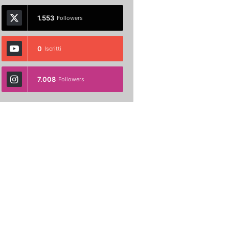
1.553
Followers
0
Iscritti
7.008
Followers