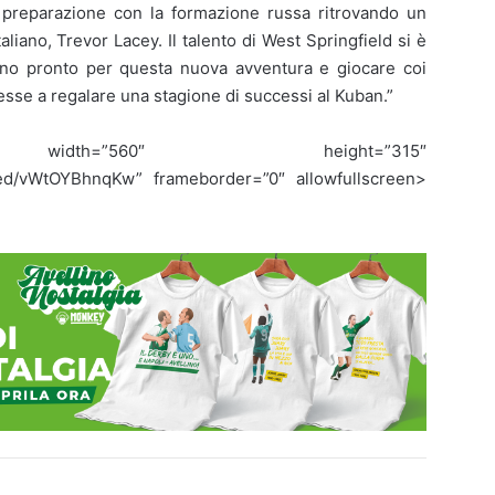
la preparazione con la formazione russa ritrovando un
liano, Trevor Lacey. Il talento di West Springfield si è
Sono pronto per questa nuova avventura e giocare coi
esse a regalare una stagione di successi al Kuban.”
e width=”560″ height=”315″
ed/vWtOYBhnqKw” frameborder=”0″ allowfullscreen>