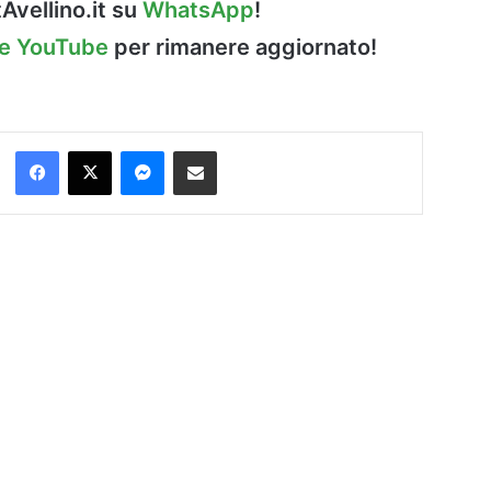
Avellino.it su
WhatsApp
!
le YouTube
per rimanere aggiornato!
Facebook
X
Messenger
Condividi via Email