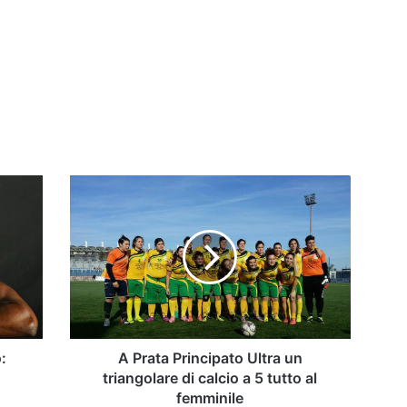
A
Prata
Principato
Ultra
un
triangolare
di
calcio
a
5
:
A Prata Principato Ultra un
tutto
triangolare di calcio a 5 tutto al
al
femminile