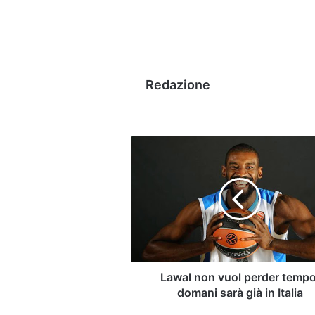
Redazione
Lawal
non
vuol
perder
tempo:
domani
sarà
già
in
Italia
Lawal non vuol perder tempo
domani sarà già in Italia