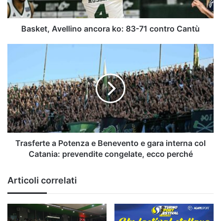
Cantù
Basket, Avellino ancora ko: 83-71 contro Cantù
Trasferte
a
Potenza
e
Benevento
e
gara
interna
col
Catania:
Trasferte a Potenza e Benevento e gara interna col
prevendite
Catania: prevendite congelate, ecco perché
congelate,
ecco
Articoli correlati
perché