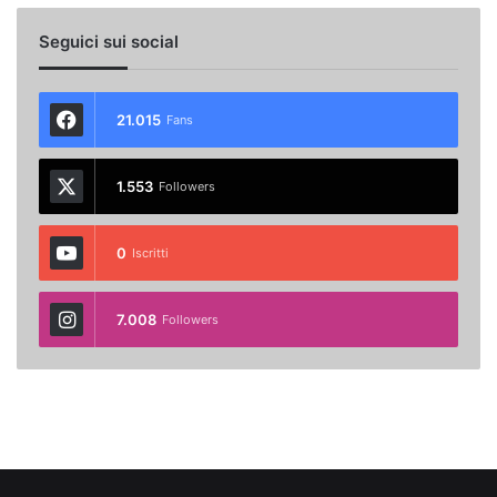
Seguici sui social
21.015
Fans
1.553
Followers
0
Iscritti
7.008
Followers