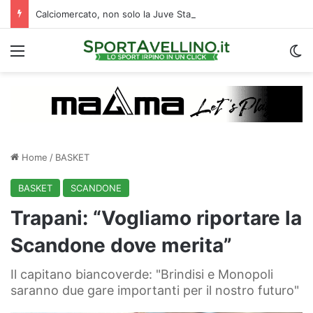
Calciomercato, non solo la Juve Stabia: un altro club di B segue l’ex Avellino Kumi
Menu
C
Home
/
BASKET
BASKET
SCANDONE
Trapani: “Vogliamo riportare la
Scandone dove merita”
Il capitano biancoverde: "Brindisi e Monopoli
saranno due gare importanti per il nostro futuro"