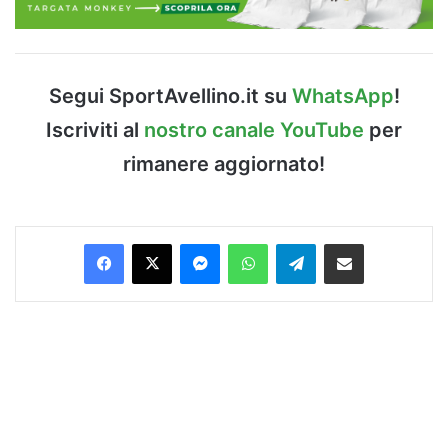
Segui SportAvellino.it su
WhatsApp
!
Iscriviti al
nostro canale YouTube
per
rimanere aggiornato!
Facebook
X
Messenger
WhatsApp
Telegram
Condividi via Email