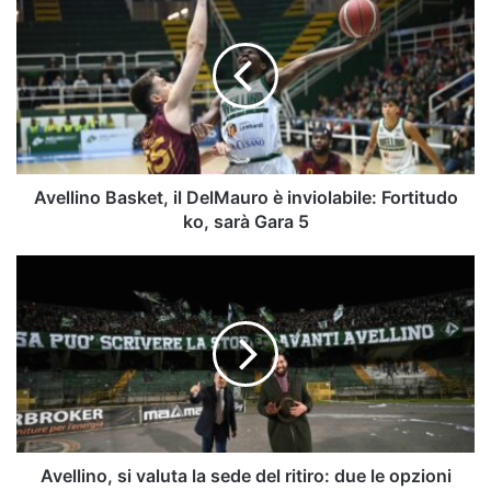
Basket,
il
DelMauro
è
inviolabile:
Fortitudo
ko,
sarà
Gara
Avellino Basket, il DelMauro è inviolabile: Fortitudo
5
ko, sarà Gara 5
Avellino,
si
valuta
la
sede
del
ritiro:
due
le
opzioni
Avellino, si valuta la sede del ritiro: due le opzioni