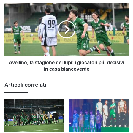
Avellino,
la
stagione
dei
lupi:
i
giocatori
più
decisivi
in
Avellino, la stagione dei lupi: i giocatori più decisivi
casa
in casa biancoverde
biancoverde
Articoli correlati