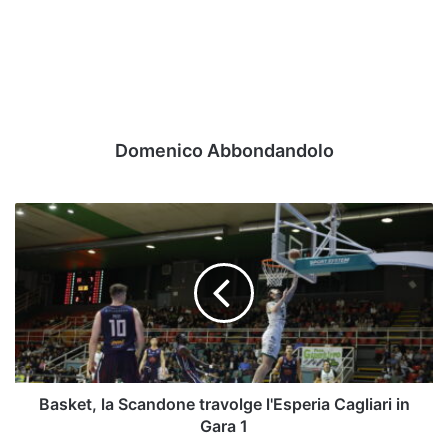
Domenico Abbondandolo
Basket,
la
Scandone
travolge
l'Esperia
Cagliari
in
Gara
1
Basket, la Scandone travolge l'Esperia Cagliari in
Gara 1