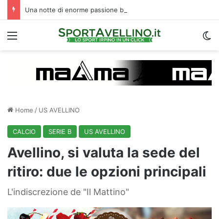
Una notte di enorme passione biancoverde in Piazza Libertà: l’Avellino si proietta verso la nuova stagione
Menu
C
Home
/
US AVELLINO
CALCIO
SERIE B
US AVELLINO
Avellino, si valuta la sede del
ritiro: due le opzioni principali
L'indiscrezione de "Il Mattino"