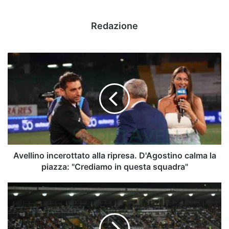
Redazione
Avellino
incerottato
alla
ripresa.
D'Agostino
calma
la
piazza:
"Crediamo
in
Avellino incerottato alla ripresa. D'Agostino calma la
questa
piazza: "Crediamo in questa squadra"
squadra"
Avellino
al
rallentatore.
A