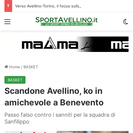
Verso Avellino-Torino, il focus sulla formazione granata
Menu
C
Home
/
BASKET
BASKET
Scandone Avellino, ko in
amichevole a Benevento
Passo falso contro i sanniti per la squadra di
Sanfilippo