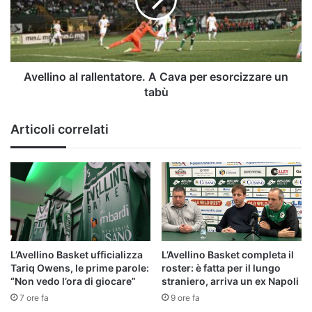
Cava
per
esorcizzare
un
tabù
Avellino al rallentatore. A Cava per esorcizzare un
tabù
Articoli correlati
L’Avellino Basket ufficializza
L’Avellino Basket completa il
Tariq Owens, le prime parole:
roster: è fatta per il lungo
“Non vedo l’ora di giocare”
straniero, arriva un ex Napoli
7 ore fa
9 ore fa