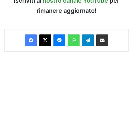
Iscriviti al
nostro canale YouTube
per
rimanere aggiornato!
Facebook
X
Messenger
WhatsApp
Telegram
Condividi via Email