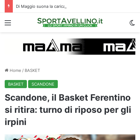
Di Maggio suona la carica: “Speriamo di fare un grande campionato. I tifosi? Sono un fattore”
Menu
C
Home
/
BASKET
BASKET
SCANDONE
Scandone, il Basket Ferentino
si ritira: turno di riposo per gli
irpini