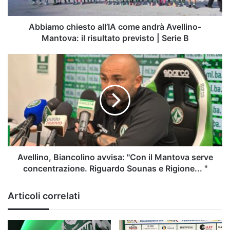
il
risultato
previsto
Abbiamo chiesto all’IA come andrà Avellino-
|
Mantova: il risultato previsto | Serie B
Serie
B
Avellino,
Biancolino
avvisa:
"Con
il
Mantova
serve
concentrazione.
Riguardo
Sounas
Avellino, Biancolino avvisa: "Con il Mantova serve
e
concentrazione. Riguardo Sounas e Rigione... "
Rigione...
"
Articoli correlati