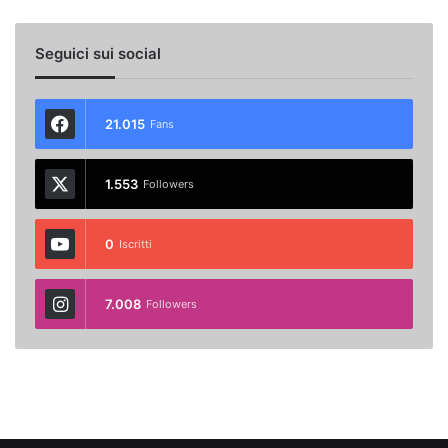
Seguici sui social
21.015
Fans
1.553
Followers
0
Iscritti
7.008
Followers