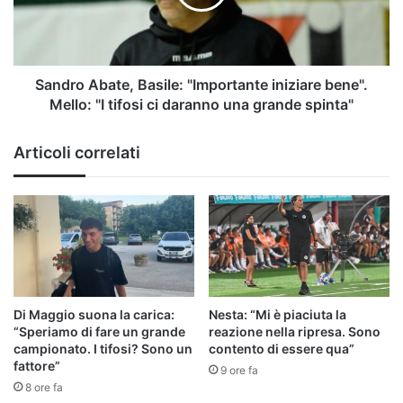
bene".
Mello:
"I
tifosi
ci
Sandro Abate, Basile: "Importante iniziare bene".
daranno
Mello: "I tifosi ci daranno una grande spinta"
una
grande
Articoli correlati
spinta"
Di Maggio suona la carica:
Nesta: “Mi è piaciuta la
“Speriamo di fare un grande
reazione nella ripresa. Sono
campionato. I tifosi? Sono un
contento di essere qua”
fattore”
9 ore fa
8 ore fa