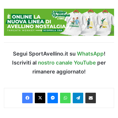
Segui SportAvellino.it su
WhatsApp
!
Iscriviti al
nostro canale YouTube
per
rimanere aggiornato!
Facebook
X
Messenger
WhatsApp
Telegram
Condividi via Email