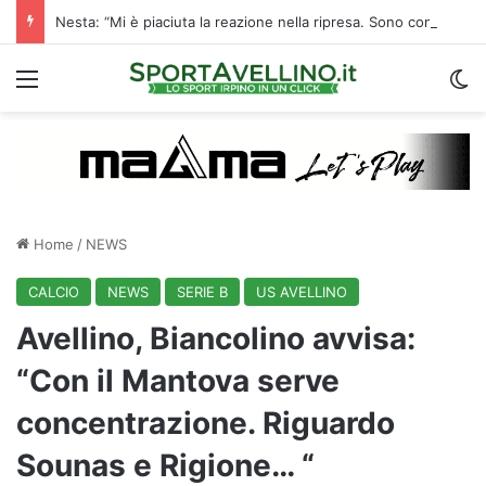
Nesta: “Mi è piaciuta la reazione nella ripresa. Sono contento di essere qua”
Menu
C
Home
/
NEWS
CALCIO
NEWS
SERIE B
US AVELLINO
Avellino, Biancolino avvisa:
“Con il Mantova serve
concentrazione. Riguardo
Sounas e Rigione… “