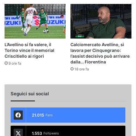
L’Avellino si fa valere, il
Calciomercato Avellino, si
Torino vince il memorial
lavora per Cinquegrano:
Criscitiello ai rigori
l’assist decisivo può arrivare
dalla… Fiorentina
9 ore fa
18 ore fa
Seguici sui social
21.015
Fans
1.553
Followers