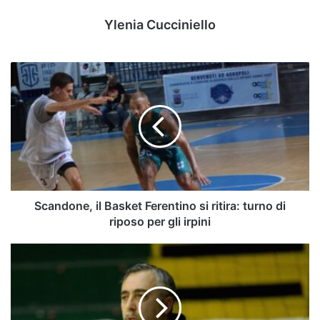
Ylenia Cucciniello
Scandone,
il
Basket
Ferentino
si
ritira:
turno
di
riposo
per
Scandone, il Basket Ferentino si ritira: turno di
gli
riposo per gli irpini
irpini
Sandro
Abate,
Basile:
"Importante
iniziare