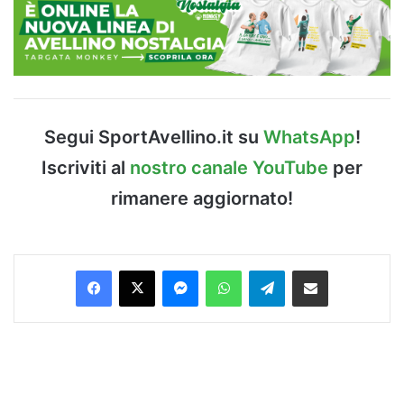
Segui SportAvellino.it su
WhatsApp
!
Iscriviti al
nostro canale YouTube
per
rimanere aggiornato!
Facebook
X
Messenger
WhatsApp
Telegram
Condividi via Email