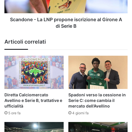
Girone
A
di
Scandone - La LNP propone iscrizione al Girone A
Serie
di Serie B
B
Articoli correlati
Diretta Calciomercato
Spadoni verso la cessione in
Avellino e Serie B, trattative e
Serie C: come cambia il
ufficialità
mercato dell’Avellino
5 ore fa
4 giorni fa