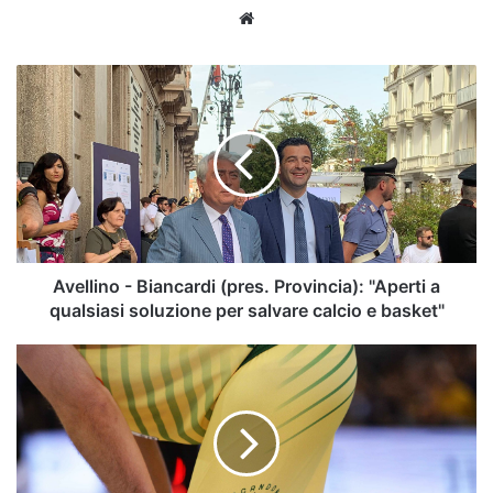
Website
Avellino
-
Biancardi
(pres.
Provincia):
"Aperti
a
qualsiasi
soluzione
per
Avellino - Biancardi (pres. Provincia): "Aperti a
salvare
qualsiasi soluzione per salvare calcio e basket"
calcio
e
Scandone
basket"
-
La
LNP
propone
iscrizione
al