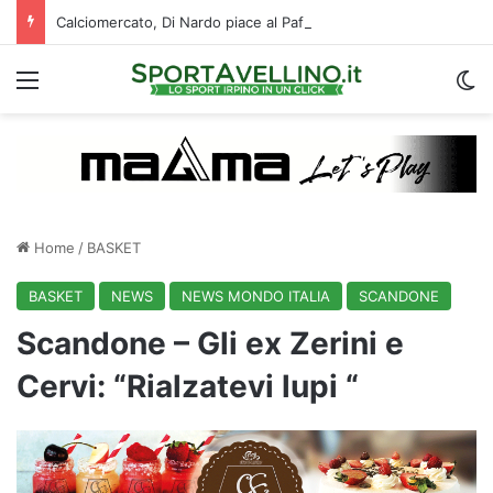
Calciomercato, Di Nardo piace al Pafos: c’è un intreccio con l’Avellino
Menu
C
Home
/
BASKET
BASKET
NEWS
NEWS MONDO ITALIA
SCANDONE
Scandone – Gli ex Zerini e
Cervi: “Rialzatevi lupi “