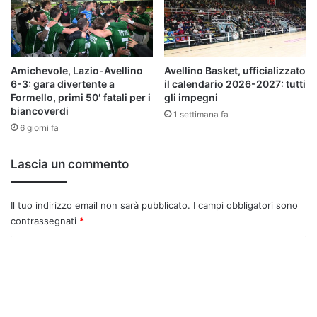
Amichevole, Lazio-Avellino
Avellino Basket, ufficializzato
6-3: gara divertente a
il calendario 2026-2027: tutti
Formello, primi 50′ fatali per i
gli impegni
biancoverdi
1 settimana fa
6 giorni fa
Lascia un commento
Il tuo indirizzo email non sarà pubblicato.
I campi obbligatori sono
contrassegnati
*
C
o
m
m