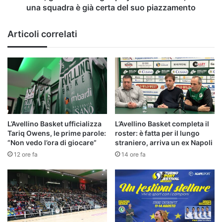
una
una squadra è già certa del suo piazzamento
squadra
è
Articoli correlati
già
certa
del
suo
piazzamento
L’Avellino Basket ufficializza
L’Avellino Basket completa il
Tariq Owens, le prime parole:
roster: è fatta per il lungo
“Non vedo l’ora di giocare”
straniero, arriva un ex Napoli
12 ore fa
14 ore fa