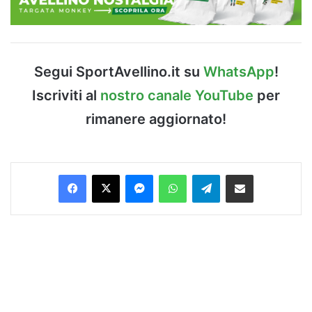
Segui SportAvellino.it su
WhatsApp
!
Iscriviti al
nostro canale YouTube
per
rimanere aggiornato!
Facebook
X
Messenger
WhatsApp
Telegram
Condividi via Email