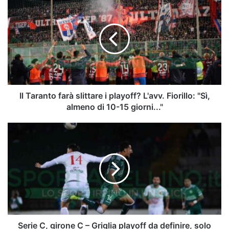
Taranto
farà
slittare
i
playoff?
L'avv.
Fiorillo:
"Sì,
almeno
Il Taranto farà slittare i playoff? L'avv. Fiorillo: "Sì,
di
almeno di 10-15 giorni..."
10-
15
Serie
giorni..."
C,
girone
C
–
Griglia
playoff
da
definire,
solo
Serie C, girone C – Griglia playoff da definire, solo