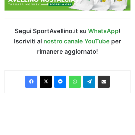
Segui SportAvellino.it su
WhatsApp
!
Iscriviti al
nostro canale YouTube
per
rimanere aggiornato!
Facebook
X
Messenger
WhatsApp
Telegram
Condividi via Email