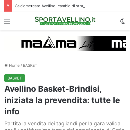
Calciomercato Avellino, cambio di strategia in difesa: lupi fortissimi su Venturi
Menu
C
Home
/
BASKET
BASKET
Avellino Basket-Brindisi,
iniziata la prevendita: tutte le
info
Partita la vendita dei tagliandi per la gara valida