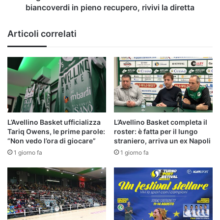
pieno
biancoverdi in pieno recupero, rivivi la diretta
recupero,
rivivi
Articoli correlati
la
diretta
L’Avellino Basket ufficializza
L’Avellino Basket completa il
Tariq Owens, le prime parole:
roster: è fatta per il lungo
“Non vedo l’ora di giocare”
straniero, arriva un ex Napoli
1 giorno fa
1 giorno fa