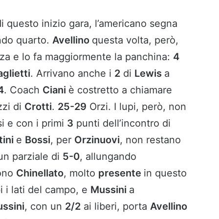
di questo inizio gara, l’americano segna
ndo quarto.
Avellino
questa volta, però,
za e lo fa maggiormente la panchina:
4
glietti
. Arrivano anche i
2
di
Lewis
a
4
. Coach
Ciani
è costretto a chiamare
zzi di
Crotti
.
25-29
Orzi. I lupi, però, non
i e con i primi
3
punti dell’incontro di
tini
e
Bossi
, per
Orzinuovi
, non restano
un parziale di
5-0
, allungando
Sono
Chinellato
, molto
presente
in questo
 i lati del campo, e
Mussini
a
ssini
, con un
2/2
ai liberi, porta
Avellino