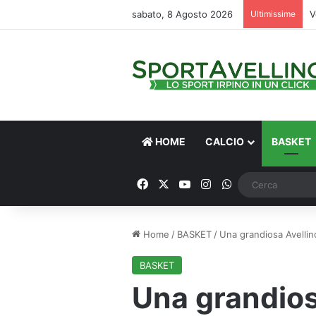
sabato, 8 Agosto 2026
Ultimissime
V
HOME
CALCIO
BASKET
Facebook
X
You Tube
Instagram
WhatsApp
Home
/
BASKET
/
Una grandiosa Avellin
BASKET
Una grandios