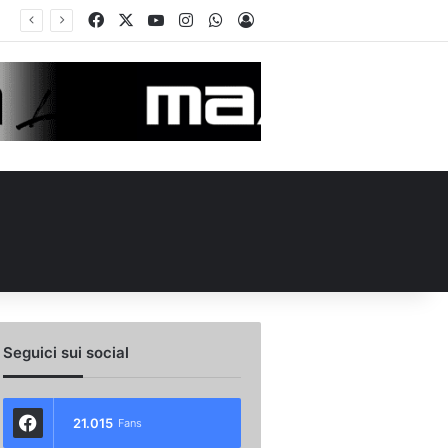
Facebook
X
You Tube
Instagram
WhatsApp
Accedi
Seguici sui social
21.015
Fans