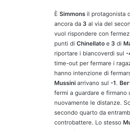
È
Simmons
il protagonista 
ancora da
3
al via del seco
vuol rispondere con fermez
punti di
Chinellato
e
3
di
Ma
riportare i biancoverdi sul
-
time-out per fermare i raga
hanno intenzione di fermars
Mussini
arrivano sul
-1
.
Ber
fermi a guardare e firmano 
nuovamente le distanze. 
secondo quarto da entrambi
controbattere. Lo stesso
Mu