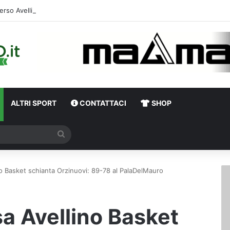
erso Avellino-Torino, il focus sulla formazione granata
ALTRI SPORT
CONTATTACI
SHOP
Cerca
o Basket schianta Orzinuovi: 89-78 al PalaDelMauro
a Avellino Basket