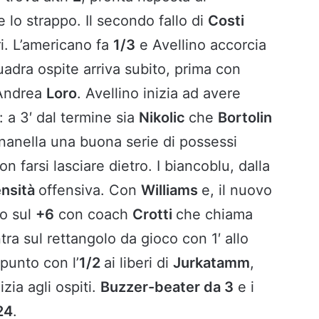
re lo strappo. Il secondo fallo di
Costi
eri. L’americano fa
1/3
e Avellino accorcia
uadra ospite arriva subito, prima con
 Andrea
Loro
. Avellino inizia ad avere
i: a 3′ dal termine sia
Nikolic
che
Bortolin
inanella una buona serie di possessi
on farsi lasciare dietro. I biancoblu, dalla
ensità
offensiva. Con
Williams
e, il nuovo
no sul
+6
con coach
Crotti
che chiama
ntra sul rettangolo da gioco con 1′ allo
punto con l’
1/2
ai liberi di
Jurkatamm
,
zia agli ospiti.
Buzzer-beater da 3
e i
24
.