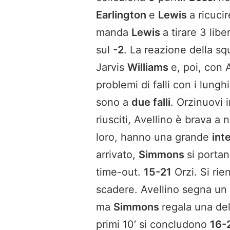
Earlington
e
Lewis
a ricuci
manda
Lewis
a tirare 3 lib
sul
-2
. La reazione della sq
Jarvis
Williams
e, poi, con
problemi di falli con i lungh
sono a
due falli
. Orzinuovi 
riusciti, Avellino è brava a n
loro, hanno una grande
int
arrivato,
Simmons
si porta
time-out.
15-21
Orzi. Si rie
scadere. Avellino segna un 
ma
Simmons
regala una deli
primi 10′ si concludono
16-