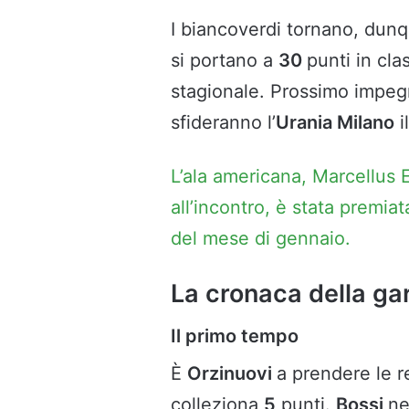
I biancoverdi tornano, dunqu
si portano a
30
punti in cla
stagionale. Prossimo impe
sfideranno l’
Urania Milano
i
L’ala americana, Marcellus 
all’incontro, è stata prem
del mese di gennaio.
La cronaca della gar
Il primo tempo
È
Orzinuovi
a prendere le 
colleziona
5
punti.
Bossi
ne