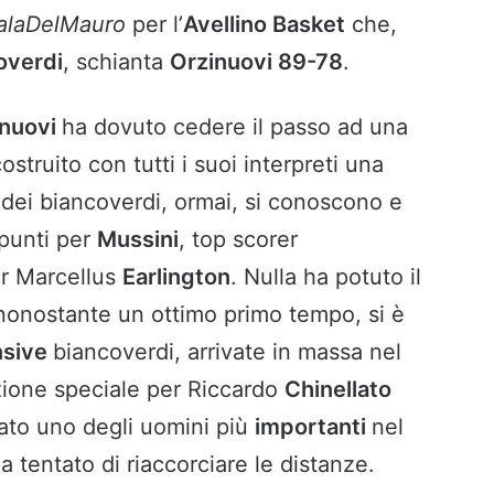
alaDelMauro
per l’
Avellino Basket
che,
overdi
, schianta
Orzinuovi 89-78
.
inuovi
ha dovuto cedere il passo ad una
ostruito con tutti i suoi interpreti una
r dei biancoverdi, ormai, si conoscono e
punti per
Mussini
, top scorer
er Marcellus
Earlington
. Nulla ha potuto il
nonostante un ottimo primo tempo, si è
nsive
biancoverdi, arrivate in massa nel
zione speciale per Riccardo
Chinellato
tato uno degli uomini più
importanti
nel
a tentato di riaccorciare le distanze.