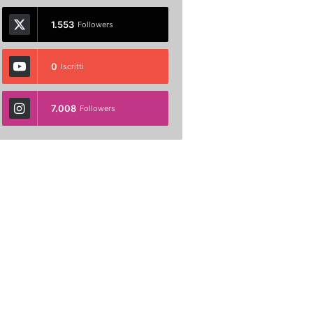
1.553
Followers
0
Iscritti
7.008
Followers