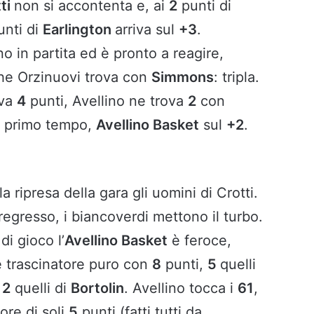
ti
non si accontenta e, ai
2
punti di
nti di
Earlington
arriva sul
+3
.
o in partita ed è pronto a reagire,
che Orzinuovi trova con
Simmons
: tripla.
ova
4
punti, Avellino ne trova
2
con
el primo tempo,
Avellino Basket
sul
+2
.
la ripresa della gara gli uomini di Crotti.
regresso, i biancoverdi mettono il turbo.
di gioco l’
Avellino Basket
è feroce,
è trascinatore puro con
8
punti,
5
quelli
,
2
quelli di
Bortolin
. Avellino tocca i
61
,
ore di soli
5
punti (fatti tutti da