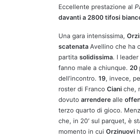
Eccellente prestazione al
P
davanti a 2800 tifosi bianc
Una gara intensissima,
Orz
scatenata
Avellino che ha c
partita
solidissima
. I leade
fanno male a chiunque.
20
dell’incontro.
19
, invece, p
roster di Franco
Ciani
che, 
dovuto
arrendere
alle
offe
terzo quarto di gioco. Men
che, in 20′ sul parquet, è s
momento in cui
Orzinuovi
h