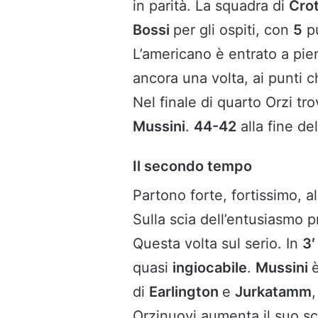
in parità. La squadra di
Crot
Bossi
per gli ospiti, con
5
pu
L’americano è entrato a pien
ancora una volta, ai punti 
Nel finale di quarto Orzi tr
Mussini
.
44-42
alla fine d
Il secondo tempo
Partono forte, fortissimo, al
Sulla scia dell’entusiasmo p
Questa volta sul serio. In
3′
quasi
ingiocabile
.
Mussini
di
Earlington
e
Jurkatamm
Orzinuovi aumenta il suo sc