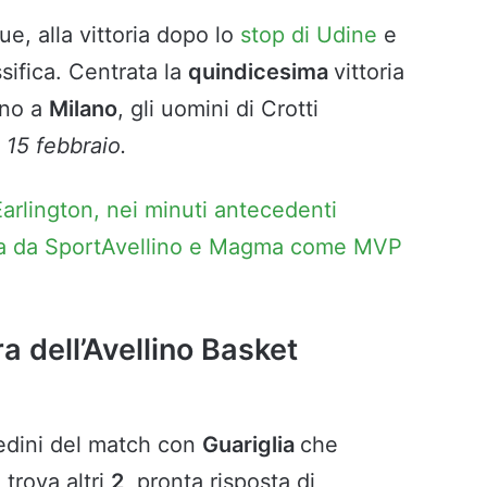
e, alla vittoria dopo lo
stop di Udine
e
ssifica. Centrata la
quindicesima
vittoria
gno a
Milano
, gli uomini di Crotti
l
15 febbraio.
Earlington, nei minuti antecedenti
iata da SportAvellino e Magma come MVP
a dell’Avellino Basket
redini del match con
Guariglia
che
 trova altri
2
, pronta risposta di