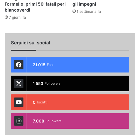
Formello, primi 50′ fatali per i
gli impegni
biancoverdi
1 settimana fa
7 giorni fa
Seguici sui social
21.015
Fans
1.553
Followers
0
Iscritti
7.008
Followers