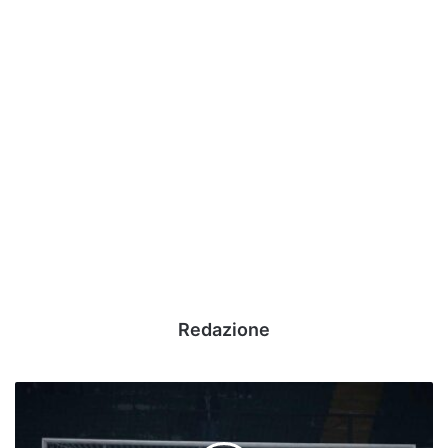
Redazione
UFFICIALE
-
Avellino,