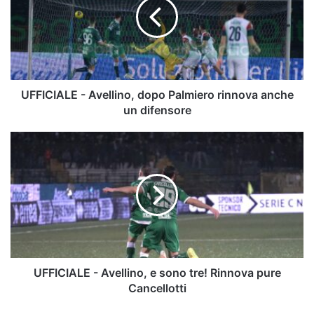
dopo
Palmiero
rinnova
anche
un
difensore
UFFICIALE - Avellino, dopo Palmiero rinnova anche
un difensore
UFFICIALE
-
Avellino,
e
sono
tre!
Rinnova
pure
Cancellotti
UFFICIALE - Avellino, e sono tre! Rinnova pure
Cancellotti