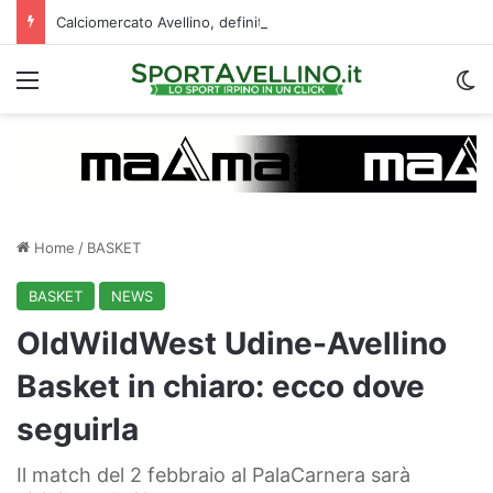
Calciomercato Avellino, definita una doppia cessione. E sullo sfondo…
Menu
C
Home
/
BASKET
BASKET
NEWS
OldWildWest Udine-Avellino
Basket in chiaro: ecco dove
seguirla
Il match del 2 febbraio al PalaCarnera sarà