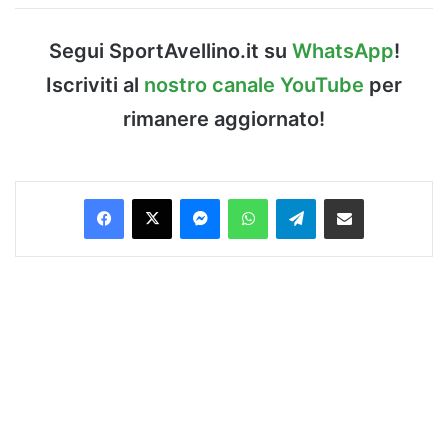
Segui SportAvellino.it su
WhatsApp
!
Iscriviti al
nostro canale YouTube
per
rimanere aggiornato!
Facebook
X
Messenger
WhatsApp
Telegram
Condividi via Email