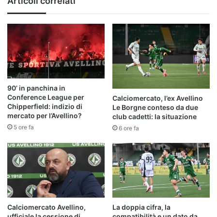
Articoli correlati
90’ in panchina in
Conference League per
Calciomercato, l’ex Avellino
Chipperfield: indizio di
Le Borgne conteso da due
mercato per l’Avellino?
club cadetti: la situazione
5 ore fa
6 ore fa
Calciomercato Avellino,
La doppia cifra, la
ufficiale la cessione di
compatibilità e un dato da