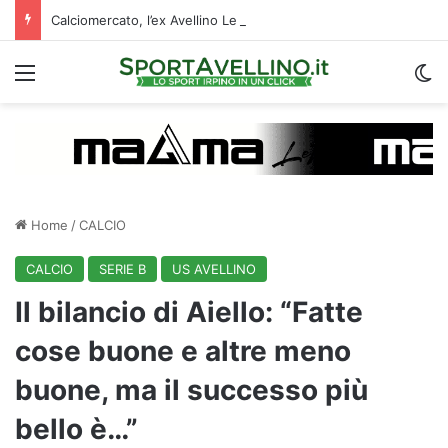
Calciomercato, l’ex Avellino Le Borgne conteso da due club cadetti: la situazione
Menu
C
Home
/
CALCIO
CALCIO
SERIE B
US AVELLINO
Il bilancio di Aiello: “Fatte
cose buone e altre meno
buone, ma il successo più
bello è…”