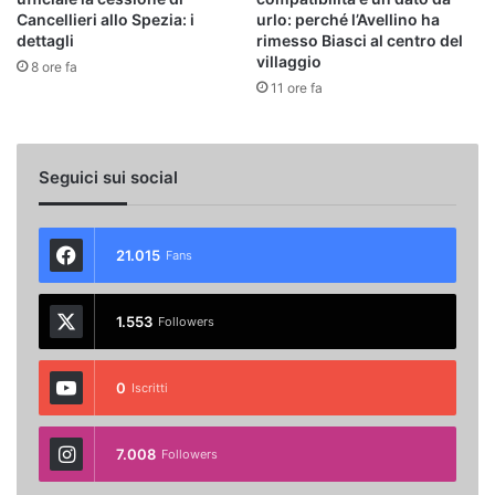
Cancellieri allo Spezia: i
urlo: perché l’Avellino ha
dettagli
rimesso Biasci al centro del
villaggio
8 ore fa
11 ore fa
Seguici sui social
21.015
Fans
1.553
Followers
0
Iscritti
7.008
Followers