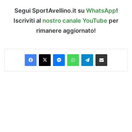
Segui SportAvellino.it su
WhatsApp
!
Iscriviti al
nostro canale YouTube
per
rimanere aggiornato!
Facebook
X
Messenger
WhatsApp
Telegram
Condividi via Email