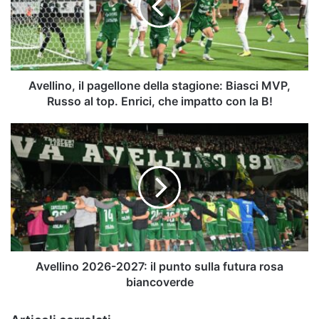
stagione:
Biasci
MVP,
Russo
al
top.
Avellino, il pagellone della stagione: Biasci MVP,
Enrici,
Russo al top. Enrici, che impatto con la B!
che
impatto
Avellino
con
2026-
la
2027:
B!
il
punto
sulla
futura
rosa
biancoverde
Avellino 2026-2027: il punto sulla futura rosa
biancoverde